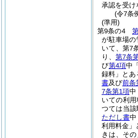
承認を受け
(令7条
(準用)
第9条の4
第
が駐車場の
いて、第7
り、
第7条
び
第4項
中
録料」とあ
書
及び
前条
7条第1項
中
いての利用
つては当該
ただし書
中
利用料金」
きは、その