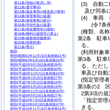
第11条
(登録の取消し等)
(3)
自動二
第12条
(遵守事項)
及び同条
第13条
(違反車両の移送及び保管)
第14条
(保管車両の返還)
(4)
車両 
第15条
(保管車両の処分)
(令7条
第16条
(売却代金の返還)
第17条
(移送費用等の徴収)
(種類、名称
第18条
(権利の譲渡等の禁止)
第2条
駐車
第19条
(秘密保持義務等)
第20条
(損害賠償)
る。
第21条
(委任)
(利用対象車
附則
附則
(昭和61年12月16日条例第41号)
第3条
駐車
附則
(昭和62年6月19日条例第20号)
附則
(平成2年9月29日条例第39号)
る。
ただし
附則
(平成4年6月17日条例第40号)
車及び自動
附則
(平成5年12月21日条例第43号)
附則
(平成6年3月25日条例第27号)
(指定管理
附則
(平成7年3月22日条例第16号)
第3条の2
附則
(平成8年6月28日条例第19号)
附則
(平成8年12月16日条例第30号)
2第3項の
附則
(平成9年9月29日条例第27号)
「指定管理
附則
(平成10年7月6日条例第36号)
附則
(平成10年9月28日条例第47号)
きる。
附則
(平成10年12月16日条例第54号)