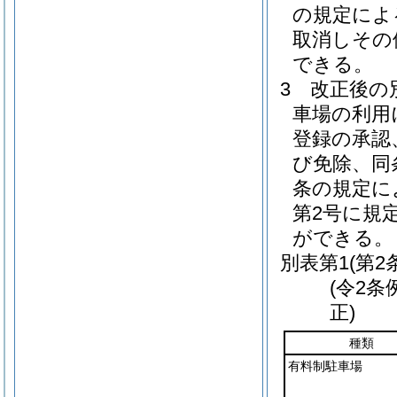
の規定によ
取消しその
できる。
3
改正後の
車場の利用
登録の承認
び免除、同
条の規定に
第2号に規
ができる。
別表第1
(第2
(令2条
正)
種類
有料制駐車場