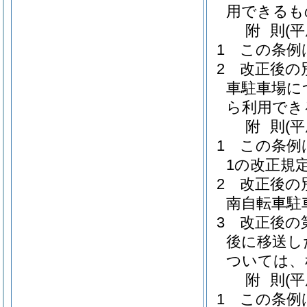
用できるも
附
則
(
1
この条例
2
改正後の
車駐車場に
ら利用でき
附
則
(
1
この条例
1の改正規
2
改正後の
南自転車駐
3
改正後の
後に移送し
ついては、
附
則
(
1
この条例