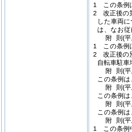
1
この条例
2
改正後の
した車両に
は、なお従
附
則
(平
1
この条例
2
改正後の
自転車駐車
附
則
(
この条例は
附
則
(平
この条例は
附
則
(平
この条例は
附
則
(平
1
この条例