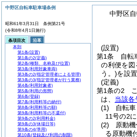
中野区自転車駐車場条例
中野区自
昭和61年3月31日 条例第21号
(令和8年4月1日施行)
条項目次
沿革
(設置)
本則
第1条
(設置)
第1条
自転
第1条の2
(定義)
第2条
(種類、名称及び位置)
の利便を図
第3条
(利用対象車両)
う。)
を設
第3条の2
(指定管理者による管理)
第3条の3
(指定管理者が行う業務)
(定義)
第4条
(利用対象者)
第1条の2
第5条
(利用の形態)
第6条
(登録)
は、
当該各
第7条
(利用料等の納付)
(1)
自転車
第8条
(利用料等の額)
第9条
(利用料等の不還付)
11号の2
第9条の2
(利用料金)
(2)
原動機
第9条の3
(休場日等)
第9条の4
(準用)
る原動機
第10条
(登録及び利用の制限)