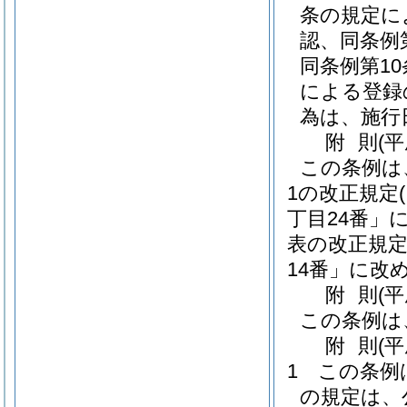
条の規定に
認、同条例
同条例第1
による登録
為は、施行
附
則
(平
この条例は
1の改正規定
丁目24番」
表の改正規
14番」に改
附
則
(
この条例は
附
則
(平
1
この条例
の規定は、