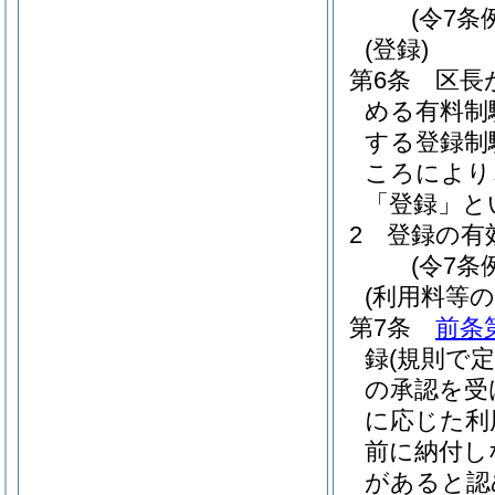
(令7条
(登録)
第6条
区長
める有料制
する登録制
ころにより
「登録」と
2
登録の有
(令7条
(利用料等の
第7条
前条
録
(規則で
の承認を受
に応じた利
前に納付し
があると認