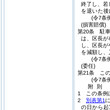
終了し、若
を退いた後
(令7条
(損害賠償)
第20条
駐
は、区長が
し、区長が
を減額し、
(令7条
(委任)
第21条
こ
(令7条
附
則
1
この条例
2
別表第1
の日から起