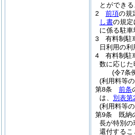
とができる
2
前項
の規
し書
の規定
に係る駐車
3
有料制駐
日利用の利
4
有料制駐
数に応じた
(令7条
(利用料等の
第8条
前条
は、
別表第
(利用料等の
第9条
既納
長が特別の
還付するこ