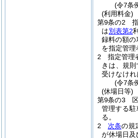
(令7条
(利用料金)
第9条の2
は
別表第2
録料の額の
を指定管理
2
指定管理
きは、規則
受けなけれ
(令7条
(休場日等)
第9条の3
管理する駐
る。
2
次条
の規
が休場日及