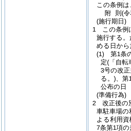
この条例は
附
則
(
(施行期日)
1
この条例
施行する。
める日から
(1)
第1条
定
(「自
3号の改正
る。)
、第
公布の日
(準備行為)
2
改正後の
車駐車場の
よる利用資
7条第1項