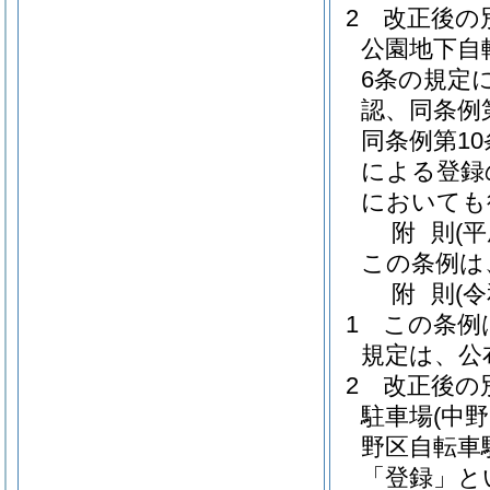
2
改正後の
公園地下自
6条の規定
認、同条例
同条例第1
による登録
においても
附
則
(平
この条例は
附
則
(
1
この条例
規定は、公
2
改正後の
駐車場
(中
野区自転車
「登録」と