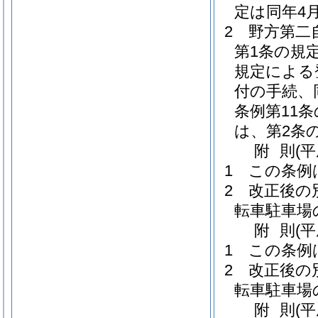
定は同年4
2
野方第二
第1条の規
規定による
付の手続、
条例第11
は、第2条
附
則
(
1
この条例
2
改正後の
転車駐車場
附
則
(
1
この条例
2
改正後の
転車駐車場
附
則
(平