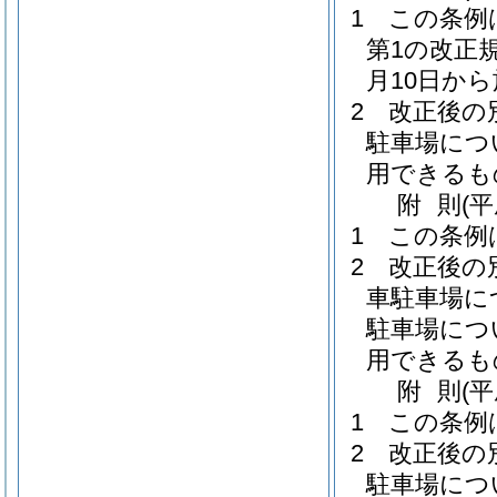
1
この条例
第1の改正
月10日か
2
改正後の
駐車場につ
用できるも
附
則
(
1
この条例
2
改正後の
車駐車場に
駐車場につ
用できるも
附
則
(
1
この条例
2
改正後の
駐車場につ