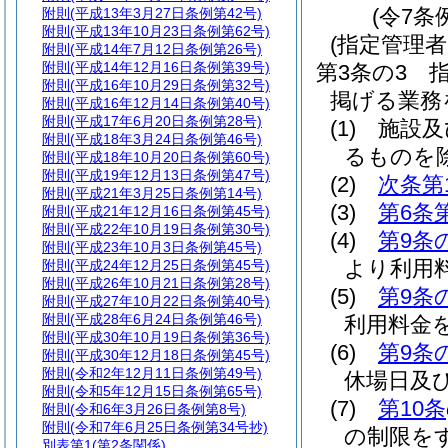
(令7条
附則
(平成13年3月27日条例第42号)
附則
(平成13年10月23日条例第62号)
(指定管理者
附則
(平成14年7月12日条例第26号)
附則
(平成14年12月16日条例第39号)
第3条の3
附則
(平成16年10月29日条例第32号)
掲げる業務
附則
(平成16年12月14日条例第40号)
附則
(平成17年6月20日条例第28号)
(1)
施設及
附則
(平成18年3月24日条例第46号)
るものを除
附則
(平成18年10月20日条例第60号)
附則
(平成19年12月13日条例第47号)
(2)
次条第
附則
(平成21年3月25日条例第14号)
(3)
第6条
附則
(平成21年12月16日条例第45号)
附則
(平成22年10月19日条例第30号)
(4)
第9条
附則
(平成23年10月3日条例第45号)
より利用
附則
(平成24年12月25日条例第45号)
附則
(平成26年10月21日条例第28号)
(5)
第9条
附則
(平成27年10月22日条例第40号)
附則
(平成28年6月24日条例第46号)
利用料金
附則
(平成30年10月19日条例第36号)
(6)
第9条
附則
(平成30年12月18日条例第45号)
附則
(令和2年12月11日条例第49号)
休場日及
附則
(令和5年12月15日条例第65号)
(7)
第10条
附則
(令和6年3月26日条例第8号)
附則
(令和7年6月25日条例第34号抄)
の制限を
別表第1
(第2条関係)