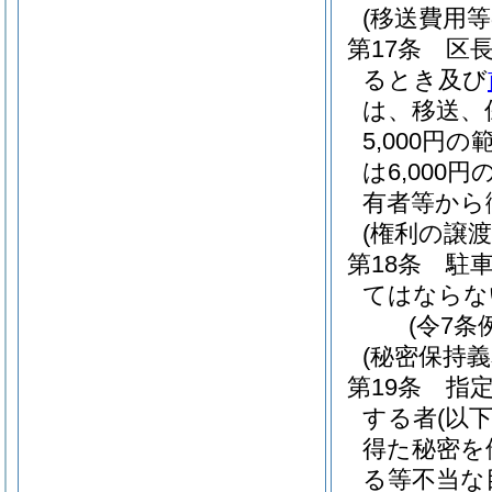
(移送費用等
第17条
区
るとき及び
は、移送、
5,000
は6,00
有者等から
(権利の譲渡
第18条
駐
てはならな
(令7条
(秘密保持義
第19条
指
する者
(以
得た秘密を
る等不当な