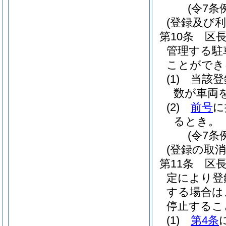
(令7条
(登録及び利
第10条
区
管理する駐
ことができ
(1)
当該登
数が車両
(2)
前号
に
るとき。
(令7条
(登録の取消
第11条
区
定により登
する場合は
停止するこ
(1)
第4条