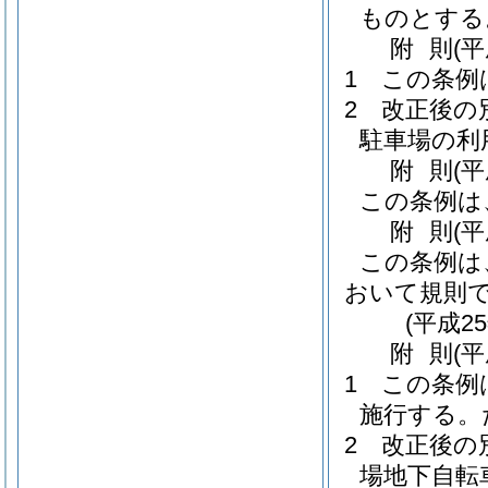
ものとする
附
則
(平
1
この条例
2
改正後の
駐車場の利
附
則
(
この条例は
附
則
(平
この条例は
おいて規則
(平成2
附
則
(平
1
この条例は
施行する。
2
改正後の
場地下自転