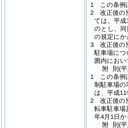
1
この条例
2
改正後の
ては、平成
のとし、同
の規定にか
3
改正後の
駐車場につ
囲内におい
附
則
(平
1
この条例
制駐車場の
は、平成1
2
改正後の
転車駐車場
年4月1日
附
則
(