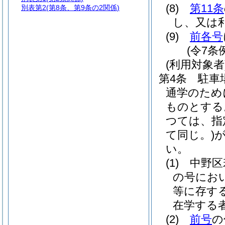
(8)
第11条
別表第2
(第8条、第9条の2関係)
し、又は
(9)
前各号
(令7条
(利用対象者
第4条
駐車
通学のため
ものとする
つては、指
て同じ。)
い。
(1)
中野区
の号にお
等に存す
在学する
(2)
前号
の