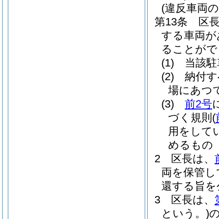
(違反車両
第13条
区
する車両が
ることがで
(1)
当該駐
(2)
納付す
場にあつ
(3)
前2号
づく規則
(
用をして
めるもの
2
区長は、
両を保管し
還する旨を
3
区長は、
という。)