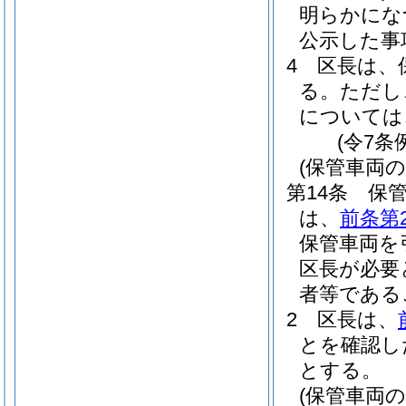
明らかにな
公示した事
4
区長は、
る。
ただし
については
(令7条
(保管車両の
第14条
保
は、
前条第
保管車両を
区長が必要
者等である
2
区長は、
とを確認し
とする。
(保管車両の