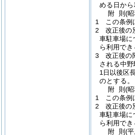
める日から
附
則
(昭
1
この条例
2
改正後の
車駐車場に
ら利用でき
3
改正後の
される中野
1日以後区
のとする。
附
則
(
1
この条例
2
改正後の
車駐車場に
ら利用でき
附
則
(