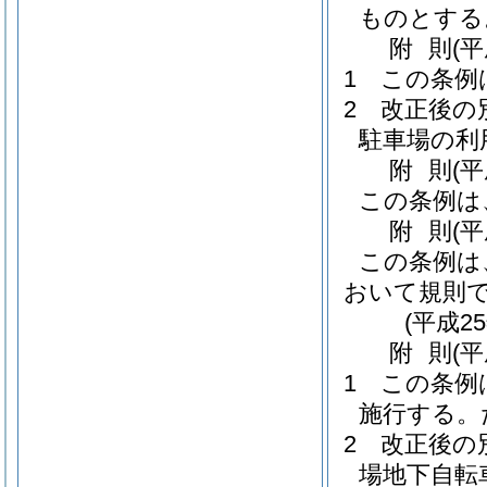
ものとする
附
則
(平
1
この条例
2
改正後の
駐車場の利
附
則
(
この条例は
附
則
(平
この条例は
おいて規則
(平成2
附
則
(平
1
この条例は
施行する。
2
改正後の
場地下自転