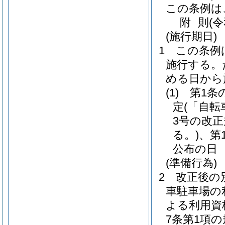
この条例は
附
則
(
(施行期日)
1
この条例
施行する。
める日から
(1)
第1条
定
(「自
3号の改正
る。)
、第
公布の日
(準備行為)
2
改正後の
車駐車場の
よる利用資
7条第1項