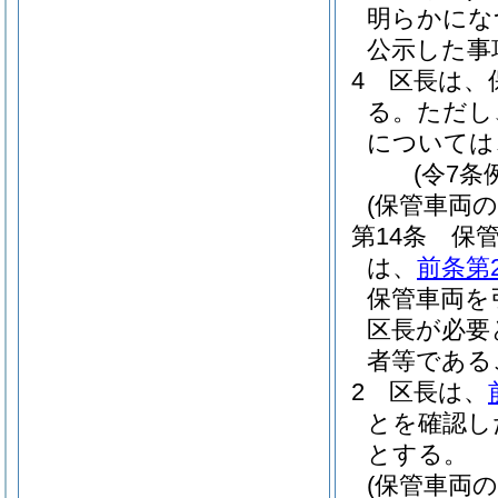
明らかにな
公示した事
4
区長は、
る。
ただし
については
(令7条
(保管車両の
第14条
保
は、
前条第
保管車両を
区長が必要
者等である
2
区長は、
とを確認し
とする。
(保管車両の