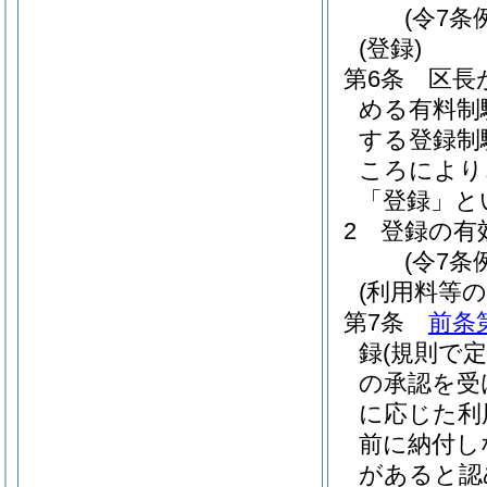
(令7条
(登録)
第6条
区長
める有料制
する登録制
ころにより
「登録」と
2
登録の有
(令7条
(利用料等の
第7条
前条
録
(規則で
の承認を受
に応じた利
前に納付し
があると認