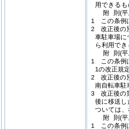
用できるも
附
則
(
1
この条例
2
改正後の
車駐車場に
ら利用でき
附
則
(
1
この条例
1の改正規
2
改正後の
南自転車駐
3
改正後の
後に移送し
ついては、
附
則
(
1
この条例