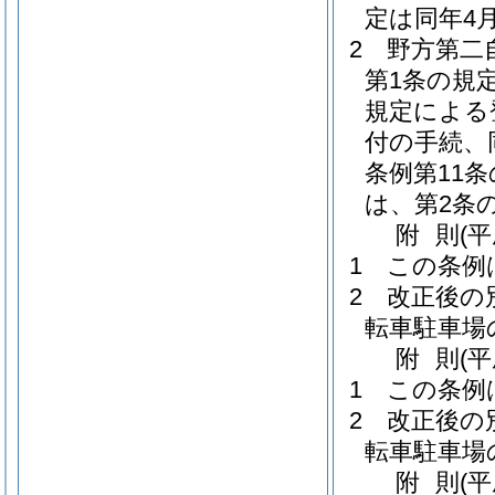
定は同年4
2
野方第二
第1条の規
規定による
付の手続、
条例第11
は、第2条
附
則
(
1
この条例
2
改正後の
転車駐車場
附
則
(
1
この条例
2
改正後の
転車駐車場
附
則
(平