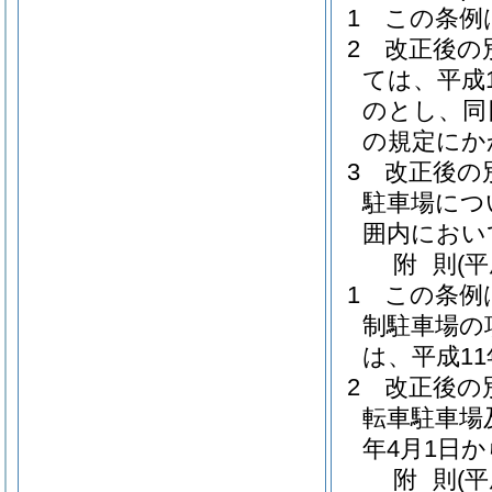
1
この条例
2
改正後の
ては、平成
のとし、同
の規定にか
3
改正後の
駐車場につ
囲内におい
附
則
(平
1
この条例
制駐車場の
は、平成1
2
改正後の
転車駐車場
年4月1日
附
則
(