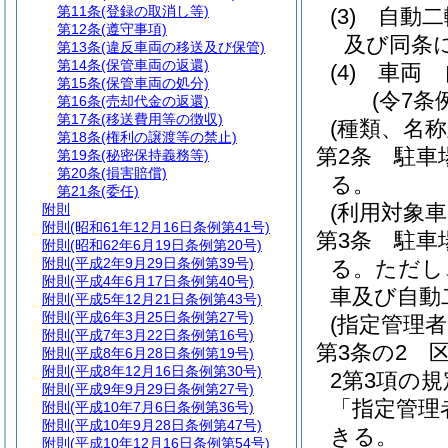
第11条
(登録の取消し等)
(3)
自動二
第12条
(遵守事項)
及び同条
第13条
(違反車両の移送及び保管)
第14条
(保管車両の返還)
(4)
車両 
第15条
(保管車両の処分)
(令7条
第16条
(売却代金の返還)
第17条
(移送費用等の徴収)
(種類、名称
第18条
(権利の譲渡等の禁止)
第2条
駐車
第19条
(秘密保持義務等)
第20条
(損害賠償)
る。
第21条
(委任)
(利用対象車
附則
附則
(昭和61年12月16日条例第41号)
第3条
駐車
附則
(昭和62年6月19日条例第20号)
附則
(平成2年9月29日条例第39号)
る。
ただし
附則
(平成4年6月17日条例第40号)
車及び自動
附則
(平成5年12月21日条例第43号)
附則
(平成6年3月25日条例第27号)
(指定管理
附則
(平成7年3月22日条例第16号)
第3条の2
附則
(平成8年6月28日条例第19号)
附則
(平成8年12月16日条例第30号)
2第3項の
附則
(平成9年9月29日条例第27号)
「指定管理
附則
(平成10年7月6日条例第36号)
附則
(平成10年9月28日条例第47号)
きる。
附則
(平成10年12月16日条例第54号)