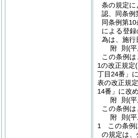
条の規定に
認、同条例
同条例第1
による登録
為は、施行
附
則
(平
この条例は
1の改正規定
丁目24番」
表の改正規
14番」に改
附
則
(
この条例は
附
則
(平
1
この条例
の規定は、