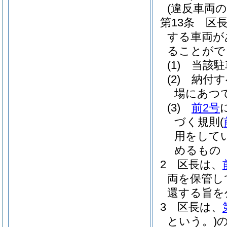
(違反車両
第13条
区
する車両が
ることがで
(1)
当該駐
(2)
納付す
場にあつ
(3)
前2号
づく規則
(
用をして
めるもの
2
区長は、
両を保管し
還する旨を
3
区長は、
という。)