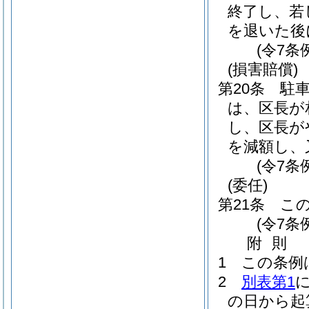
終了し、若
を退いた後
(令7条
(損害賠償)
第20条
駐
は、区長が
し、区長が
を減額し、
(令7条
(委任)
第21条
こ
(令7条
附
則
1
この条例
2
別表第1
の日から起