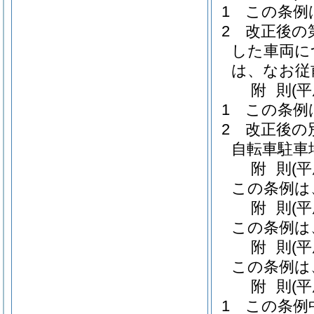
1
この条例
2
改正後の
した車両に
は、なお従
附
則
(平
1
この条例
2
改正後の
自転車駐車
附
則
(
この条例は
附
則
(平
この条例は
附
則
(平
この条例は
附
則
(平
1
この条例