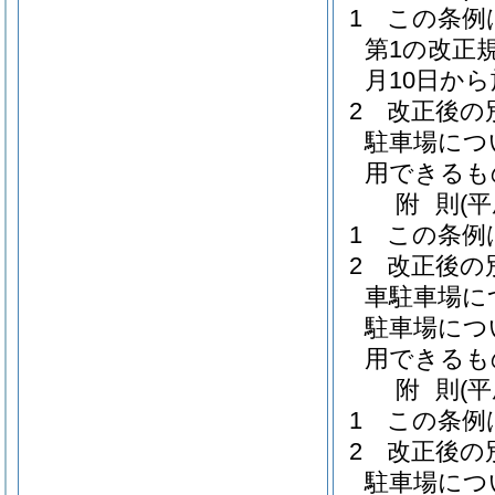
1
この条例
第1の改正
月10日か
2
改正後の
駐車場につ
用できるも
附
則
(
1
この条例
2
改正後の
車駐車場に
駐車場につ
用できるも
附
則
(
1
この条例
2
改正後の
駐車場につ