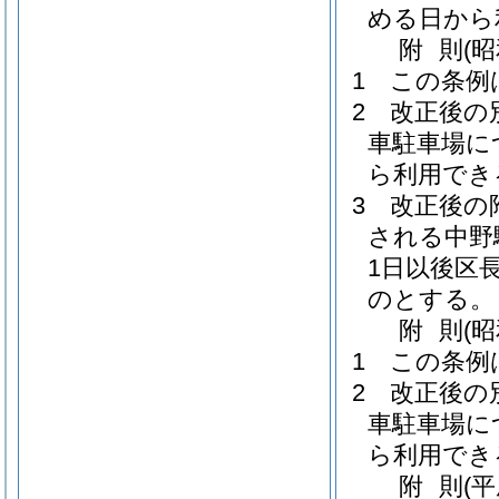
める日から
附
則
(昭
1
この条例
2
改正後の
車駐車場に
ら利用でき
3
改正後の
される中野
1日以後区
のとする。
附
則
(
1
この条例
2
改正後の
車駐車場に
ら利用でき
附
則
(