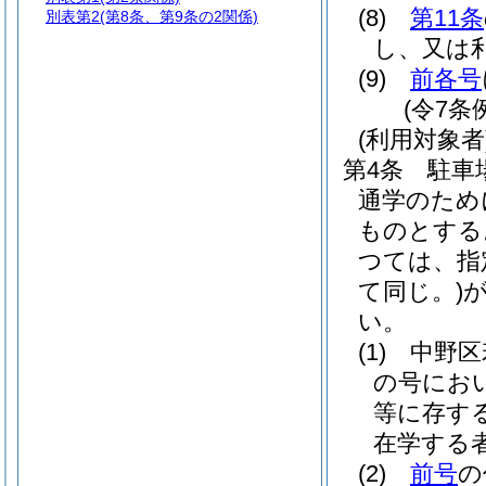
(8)
第11条
別表第2
(第8条、第9条の2関係)
し、又は
(9)
前各号
(令7条
(利用対象者
第4条
駐車
通学のため
ものとする
つては、指
て同じ。)
い。
(1)
中野区
の号にお
等に存す
在学する
(2)
前号
の