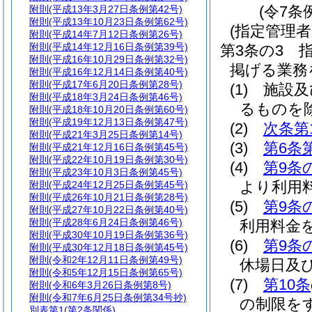
(令7条
附則
(平成13年3月27日条例第42号)
附則
(平成13年10月23日条例第62号)
(指定管理者
附則
(平成14年7月12日条例第26号)
附則
(平成14年12月16日条例第39号)
第3条の3
附則
(平成16年10月29日条例第32号)
掲げる業務
附則
(平成16年12月14日条例第40号)
附則
(平成17年6月20日条例第28号)
(1)
施設及
附則
(平成18年3月24日条例第46号)
るものを除
附則
(平成18年10月20日条例第60号)
附則
(平成19年12月13日条例第47号)
(2)
次条第
附則
(平成21年3月25日条例第14号)
(3)
第6条
附則
(平成21年12月16日条例第45号)
附則
(平成22年10月19日条例第30号)
(4)
第9条
附則
(平成23年10月3日条例第45号)
より利用
附則
(平成24年12月25日条例第45号)
附則
(平成26年10月21日条例第28号)
(5)
第9条
附則
(平成27年10月22日条例第40号)
附則
(平成28年6月24日条例第46号)
利用料金
附則
(平成30年10月19日条例第36号)
(6)
第9条
附則
(平成30年12月18日条例第45号)
附則
(令和2年12月11日条例第49号)
休場日及
附則
(令和5年12月15日条例第65号)
(7)
第10条
附則
(令和6年3月26日条例第8号)
附則
(令和7年6月25日条例第34号抄)
の制限を
別表第1
(第2条関係)