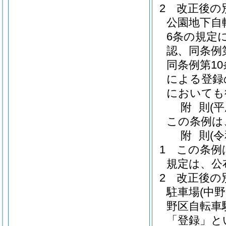
2
改正後の
公園地下自
6条の規定
認、同条例
同条例第1
による登録
においても
附
則
(平
この条例は
附
則
(
1
この条例
規定は、公
2
改正後の
駐車場
(中
野区自転車
「登録」と