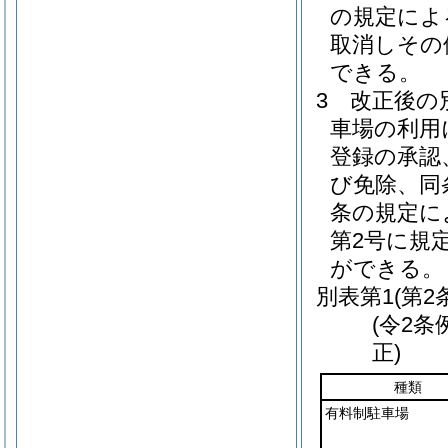
の規定によ
取消しその
できる。
3
改正後の
車場の利用
登録の承認
び免除、同
条の規定に
第2号に規
ができる。
別表第1
(第2
(令2条
正)
種類
有料制駐車場