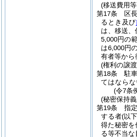
(移送費用等
第17条
区
るとき及び
は、移送、
5,000
は6,00
有者等から
(権利の譲渡
第18条
駐
てはならな
(令7条
(秘密保持義
第19条
指
する者
(以
得た秘密を
る等不当な