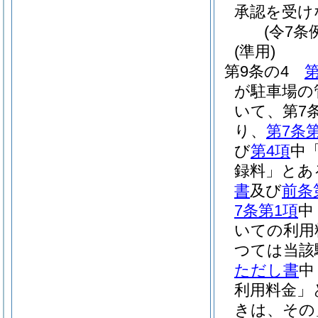
承認を受け
(令7条
(準用)
第9条の4
第
が駐車場の
いて、第7
り、
第7条
び
第4項
中
録料」とあ
書
及び
前条
7条第1項
中
いての利用
つては当該
ただし書
中
利用料金」
きは、その