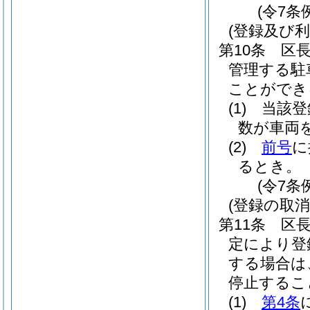
(令7条
(登録及び利
第10条
区
管理する駐
ことができ
(1)
当該登
数が車両
(2)
前号
に
るとき。
(令7条
(登録の取消
第11条
区
定により登
する場合は
停止するこ
(1)
第4条