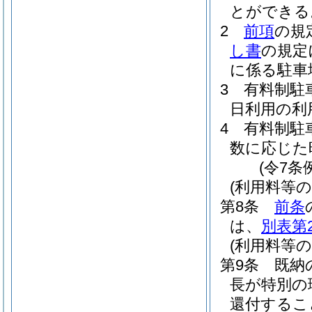
とができる
2
前項
の規
し書
の規定
に係る駐車
3
有料制駐
日利用の利
4
有料制駐
数に応じた
(令7条
(利用料等の
第8条
前条
は、
別表第
(利用料等の
第9条
既納
長が特別の
還付するこ