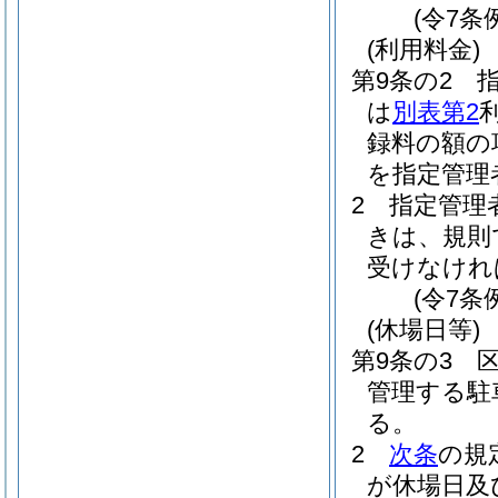
(令7条
(利用料金)
第9条の2
は
別表第2
録料の額の
を指定管理
2
指定管理
きは、規則
受けなけれ
(令7条
(休場日等)
第9条の3
管理する駐
る。
2
次条
の規
が休場日及