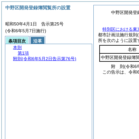
中野区開発登録簿閲覧所の設置
中野区開発登
昭和50年4月1日 告示第25号
特別区における東
(令和6年5月7日施行)
都市計画法施行規則
所を次のように設置
条項目次
沿革
本則
名称
第1項
中野区開発登録簿
附則
(令和6年5月2日告示第76号)
附
則
(令和6
この告示は、令和