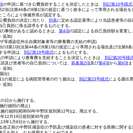
項
の申請に基づき公費負担することを決定したときは、
別記第10号様式
第2項
(法第44条の9第1項の規定に基づく政令によって準用される場合を
ところにより保健所長が認定する。
公費負担の決定に当たり、
別表
に定める認定基準により当該患者等の自
自己負担に係る請求をするものとする。
別の事情があると認めるときは、
第4項
の認定による自己負担額を変更し
・追加)
ンザ等感染症外出自粛対象者等の療養費の支給の申請)
3の3第1項
(法第44条の9第1項の規定により準用される場合及び法第8
定する申請は、
別記第19号様式
によるものとする。
項
の申請により療養費を支給することを決定したときは、
別記第20号様
申請及び患者等の自己負担については、
前条第2項
及び
第4項
から
第6項
ま
・追加)
届出)
の11の規定による病院管理者の行う届出は、
別記第23号様式
による届出
・追加)
布の日から施行する。
施行細則の廃止)
法施行細則
(昭和50年中野区規則第12号)
は、廃止する。
2年12月19日
規則第90号)
抄
13年1月6日から施行する。
よる改正前の中野区感染症の予防及び感染症の患者に対する医療に関する
修正を加え、なお使用することができる。