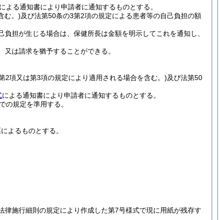
による通知書により申請者に通知するものとする。
含む。)
及び法第50条の3第2項の規定による患者等の自己負担の額
己負担が生じる場合は、保健所長は金額を明示してこれを通知し、
、又は請求を猶予することができる。
条第2項又は第3項の規定により適用される場合を含む。)
及び法第50
式
による通知書により申請者に通知するものとする。
での規定を準用する。
票によるものとする。
法律施行細則の規定により作成した第7号様式で現に用紙が残存す