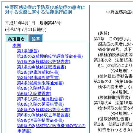
中野区感染症の予防及び感染症の患者に
対する医療に関する法律施行細則
中野区感染症
平成11年4月1日 規則第48号
(令和7年7月11日施行)
(趣旨)
第1条
この規則は
条項目次
沿革
感染症の患者に対
本則
省令第99号。以下
第1条
(趣旨)
(積極的疫学調査等
第1条の2
(積極的疫学調査等命令書)
第1条の2
法第15条
第1条の3
(検体提出等勧告書)
む。)
の規定により
第1条の4
(検体採取措置書)
(令4規則1
第2条
(健康診断勧告書)
(検体提出等勧告書
第3条
(健康診断措置書)
第1条の3
法第16条
第4条
(就業制限等通知書)
検体の提出若しく
第5条
(入院勧告書)
(令4規則1
第6条
(入院措置書)
(検体採取措置書)
第7条
(入院の延長勧告書)
第1条の4
法第16条
第8条
(入院の延長措置書)
検体採取の措置を
第8条の2
(検体提出等命令書)
(令4規則1
第8条の3
(検体収去等措置書)
(健康診断勧告書)
第9条
(消毒等措置命令書)
第2条
法第17条第
第9条の2
(結核指定医療機関の指定の
勧告を行うとき又
申請書)