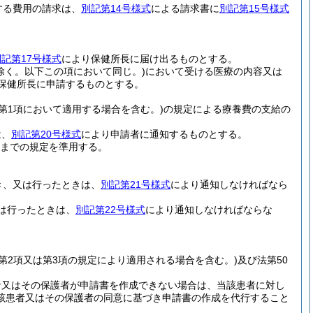
する費用の請求は、
別記第14号様式
による請求書に
別記第15号様式
別記第17号様式
により保健所長に届け出るものとする。
除く。以下この項において同じ。)
において受ける医療の内容又は
保健所長に申請するものとする。
条第1項において適用する場合を含む。)
の規定による療養費の支給の
は、
別記第20号様式
により申請者に通知するものとする。
までの規定を準用する。
とき、又は行ったときは、
別記第21号様式
により通知しなければなら
又は行ったときは、
別記第22号様式
により通知しなければならな
条第2項又は第3項の規定により適用される場合を含む。)
及び法第50
者又はその保護者が申請書を作成できない場合は、当該患者に対し
該患者又はその保護者の同意に基づき申請書の作成を代行すること