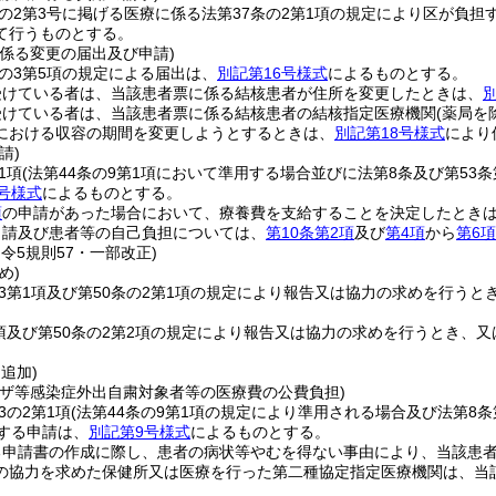
条の2第3号に掲げる医療に係る法第37条の2第1項の規定により区が負担
て行うものとする。
に係る変更の届出及び申請)
条の3第5項の規定による届出は、
別記第16号様式
によるものとする。
受けている者は、当該患者票に係る結核患者が住所を変更したときは、
受けている者は、当該患者票に係る結核患者の結核指定医療機関
(薬局を
における収容の期間を変更しようとするときは、
別記第18号様式
により
請)
1項
(法第44条の9第1項において準用する場合並びに法第8条及び第53
9号様式
によるものとする。
項
の申請があった場合において、療養費を支給することを決定したとき
申請及び患者等の自己負担については、
第10条第2項
及び
第4項
から
第6項
・令5規則57・一部改正)
め)
の3第1項及び第50条の2第1項の規定により報告又は協力の求めを行う
2項及び第50条の2第2項の規定により報告又は協力の求めを行うとき、
・追加)
ンザ等感染症外出自粛対象者等の医療費の公費負担)
3の2第1項
(法第44条の9第1項の規定により準用される場合及び法第8
定する申請は、
別記第9号様式
によるものとする。
る申請書の作成に際し、患者の病状等やむを得ない事由により、当該患
の協力を求めた保健所又は医療を行った第二種協定指定医療機関は、当