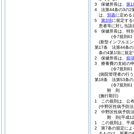
3
保健所長は、
第1
4
法第44条の3の2
は、
別表
に定める
5
第3項
に規定する
患者等に対し当該
6
保健所長は、特
(令7規則61
(新型インフルエ
第17条
法第44条の
条の4第1項に規
2
保健所長は、
前
3
療養費の支給の
(令7規則61
(病院管理者の行う
第18条
法第53条
(令7規則61
附
則
(施行期日)
1
この規則は、公
(中野区性病予防法
2
中野区性病予防
附
則
(平成1
1
この規則は、平成
2
第7条の規定に
るものは、所要の