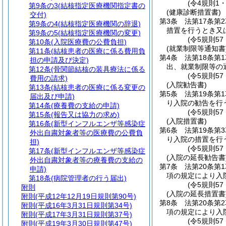
(令4規則1
第9条の3
(結核指定医療機関指定書の
(健康診断措置書)
交付)
第3条
法第17条第
第9条の4
(結核指定医療機関の辞退)
措置を行うとき又
第9条の5
(結核指定医療機関の変更)
(令5規則5
第10条
(入院医療費の公費負担)
(就業制限等通知書
第11条
(結核患者の医療に係る費用負
第4条
法第18条第
担の申請及び決定)
出、就業制限等の
第12条
(骨関節結核の装具療法に係る
(令5規則5
費用の請求)
(入院勧告書)
第13条
(結核患者の医療に係る変更の
第5条
法第19条第
届出及び申請)
り入院の勧告を行
第14条
(療養費の支給の申請)
(令5規則5
第15条
(報告又は協力の求め)
(入院措置書)
第16条
(新型インフルエンザ等感染症
第6条
法第19条第
外出自粛対象者等の医療費の公費負
り入院の措置を行
担)
(令5規則5
第17条
(新型インフルエンザ等感染症
(入院の延長勧告書
外出自粛対象者等の療養費の支給の
第7条
法第20条第
申請)
項の規定により入
第18条
(病院管理者の行う届出)
(令5規則5
附則
(入院の延長措置書
附則
(平成12年12月19日規則第90号)
第8条
法第20条第
附則
(平成16年3月31日規則第34号)
項の規定により入
附則
(平成17年3月31日規則第37号)
(令5規則5
附則
(平成19年3月30日規則第47号)