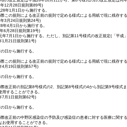
項の改正規定は平成26年10月1日から、第8号様式の2の改正規定は同年
7年12月28日
規則第89号)
28年1月1日から施行する。
の際この規則による改正前の規則で定める様式による用紙で現に残存す
8年3月24日
規則第24号)
8年4月1日から施行する。
年6月28日
規則第19号)
元年7月1日から施行する。
ただし、別記第11号様式の改正規定
(「平成
年1月21日
規則第1号)
布の日から施行する。
の際この規則による改正前の規則で定める様式による用紙で現に残存す
年4月19日
規則第57号)
布の日から施行する。
際改正前の別記第8号様式の2、別記第8号様式の4から別記第9号様式
使用することができる。
年7月1日
規則第62号)
布の日から施行する。
の際改正前の中野区感染症の予防及び感染症の患者に対する医療に関す
なお使用することができる。