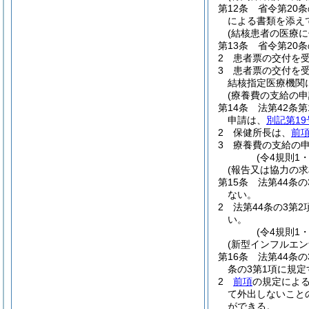
第12条
省令第20
による書類を添え
(結核患者の医療
第13条
省令第20
2
患者票の交付を
3
患者票の交付を
結核指定医療機関
(療養費の支給の申
第14条
法第42条第
申請は、
別記第1
2
保健所長は、
前
3
療養費の支給の
(令4規則1
(報告又は協力の求
第15条
法第44条
ない。
2
法第44条の3第
い。
(令4規則1
(新型インフルエ
第16条
法第44条の
条の3第1項に規
2
前項
の規定によ
て外出しないこと
ができる。