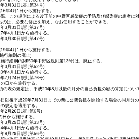
6年3月31日
規則第34号)
16年4月1日から施行する。
の際、この規則による改正前の中野区感染症の予防及び感染症の患者に
ものは、必要な修正を加え、なお使用することができる。
7年3月31日
規則第37号)
7年4月1日から施行する。
9年3月30日
規則第47号)
19年4月1日から施行する。
施行細則の廃止)
法施行細則
(昭和50年中野区規則第13号)
は、廃止する。
0年3月31日
規則第52号)
0年4月1日から施行する。
0年7月24日
規則第76号)
布の日から施行する。
項の表の規定は、平成20年8月以後の月分の自己負担の額の算定につ
日以後平成20年7月31日までの間に公費負担を開始する場合の同月分
表の規定を適用する。
1年2月26日
規則第6号)
の日から施行する。
4年3月29日
規則第33号)
4年4月1日から施行する。
6年9月29日
規則第56号)