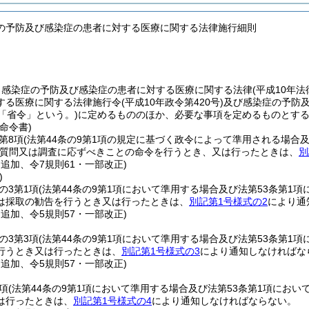
の予防及び感染症の患者に対する医療に関する法律施行細則
、感染症の予防及び感染症の患者に対する医療に関する法律
(平成10年
する医療に関する法律施行令
(平成10年政令第420号)
及び感染症の予防
「省令」という。)
に定めるもののほか、必要な事項を定めるものとす
命令書)
第8項
(法第44条の9第1項の規定に基づく政令によって準用される場合
質問又は調査に応ずべきことの命令を行うとき、又は行ったときは、
別
・追加、令7規則61・一部改正)
)
の3第1項
(法第44条の9第1項において準用する場合及び法第53条第1
は採取の勧告を行うとき又は行ったときは、
別記第1号様式の2
により通
・追加、令5規則57・一部改正)
の3第3項
(法第44条の9第1項において準用する場合及び法第53条第1
行うとき又は行ったときは、
別記第1号様式の3
により通知しなければな
・追加、令5規則57・一部改正)
1項
(法第44条の9第1項において準用する場合及び法第53条第1項におい
は行ったときは、
別記第1号様式の4
により通知しなければならない。