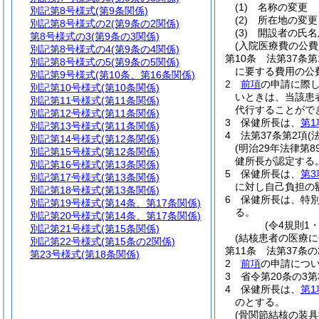
(1)
名称の変更
別記第8号様式
(第9条関係)
(2)
所在地の変更
別記第8号様式の2
(第9条の2関係)
(3)
開設者の氏名
第8号様式の3
(第9条の3関係)
(入院医療費の公費
別記第8号様式の4
(第9条の4関係)
第10条
法第37条第
別記第8号様式の5
(第9条の5関係)
に要する費用の公
別記第9号様式
(第10条、第16条関係)
2
前項
の申請に際
別記第10号様式
(第10条関係)
いときは、当該患
別記第11号様式
(第11条関係)
代行することがで
別記第12号様式
(第11条関係)
3
保健所長は、
第1
別記第13号様式
(第11条関係)
4
法第37条第2項
(
別記第14号様式
(第12条関係)
(明治29年法律第8
別記第15号様式
(第12条関係)
健所長が認定する
別記第16号様式
(第13条関係)
5
保健所長は、
第3
別記第17号様式
(第13条関係)
に対し自己負担の
別記第18号様式
(第13条関係)
6
保健所長は、特
別記第19号様式
(第14条、第17条関係)
る。
別記第20号様式
(第14条、第17条関係)
(令4規則1
別記第21号様式
(第15条関係)
(結核患者の医療
別記第22号様式
(第15条の2関係)
第11条
法第37条
第23号様式
(第18条関係)
2
前項
の申請につ
3
省令第20条の3
4
保健所長は、
第1
のとする。
(骨関節結核の装具