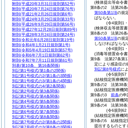
(検体提出等命令書
附則
(平成20年3月31日規則第52号)
第8条の2
法第26条
附則
(平成20年7月24日規則第76号)
第50条第1項
の規
附則
(平成21年2月26日規則第6号)
ばならない。
附則
(平成24年3月29日規則第33号)
(令4規則1
附則
(平成26年9月29日規則第56号)
(検体収去等措置書
附則
(平成27年12月28日規則第89号)
第8条の3
法第26条
附則
(平成28年3月24日規則第24号)
第50条第1項
の規
附則
(令和元年6月28日規則第19号)
しなければならな
附則
(令和4年1月21日規則第1号)
(令4規則1
附則
(令和5年4月19日規則第57号)
(消毒等措置命令書
附則
(令和6年7月1日規則第62号)
第9条
法第27条第
附則
(令和7年7月11日規則第61号)
定により感染症の
別表
(第10条、第16条関係)
別記第8号様式
に
別記第1号様式
(第1条の2関係)
(令5規則5
別記第1号様式の2
(第1条の3関係)
(結核指定医療機関
別記第1号様式の3
(第1条の4関係)
第9条の2
法第38
別記第1号様式の4
(第2条関係)
(結核指定医療機関
別記第2号様式
(第3条関係)
第9条の3
前条
の申
別記第3号様式
(第4条関係)
(結核指定医療機関
別記第4号様式
(第5条関係)
第9条の4
法第38
別記第5号様式
(第6条関係)
(令6規則6
別記第6号様式
(第7条関係)
(結核指定医療機関
別記第7号様式
(第8条関係)
第9条の5
結核指定
別記第7号様式の2
(第8条の2関係)
提出するものとす
別記第7号様式の3
(第8条の3関係)