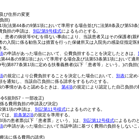
及び住所の変更
負担)
1項
(法第44条の9第1項において準用する場合並びに法第8条及び第53
費負担の申請は、
別記第9号様式
によるものとする。
し、患者の病状等やむを得ない事由により、当該患者又はその保護者
(
者の入院に係る勧告又は措置を行った保健所又は入院先の感染症指定医
きる。
項
の申請があった場合において、公費負担することを決定したときは、
法第44条の9第1項において準用する場合及び法第53条第1項において適
9号)
第877条第1項に定める扶養義務者
(以下「患者等」という。)
の負担
。
項
の規定により公費負担することを決定した場合において、
別表
に定め
額を通知し、当該自己負担に係る請求をするものとする。
別の事情があると認めるときは、
第4項
の規定により認定した自己負担の
・令5規則57・一部改正)
に係る費用負担の申請及び決定)
の2第1項の申請は、
別記第11号様式
によるものとする。
いては、
前条第2項
の規定を準用する。
第3項の患者票
(以下「患者票」という。)
は、
別記第12号様式
によるもの
項
の申請があった場合において当該申請に基づく費用の負担をしないこ
療法に係る費用の請求)