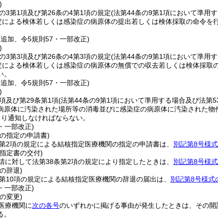
)
の3第1項及び第26条の4第1項の規定
(法第44条の9第1項において準用
定による検体若しくは感染症の病原体の提出若しくは検体採取の命令を
・追加、令5規則57・一部改正)
)
の3第3項及び第26条の4第3項の規定
(法第44条の9第1項において準用
定による検体若しくは感染症の病原体の無償での収去若しくは検体採取
い。
・追加、令5規則57・一部改正)
)
1項及び第29条第1項
(法第44条の9第1項において準用する場合及び法第
病原体に汚染された場所等の消毒並びに感染症の病原体に汚染された物
より通知しなければならない。
7・一部改正)
の指定の申請書)
条第2項の規定による結核指定医療機関の指定の申請書は、
別記第8号様式
指定書の交付)
請に対して法第38条第2項の規定により指定したときは、
別記第8号様式
の辞退)
条第10項の規定による結核指定医療機関の辞退の届出は、
別記第8号様式
2・一部改正)
の変更)
医療機関に
次の各号
のいずれかに掲げる事由が発生したときは、その開
る。