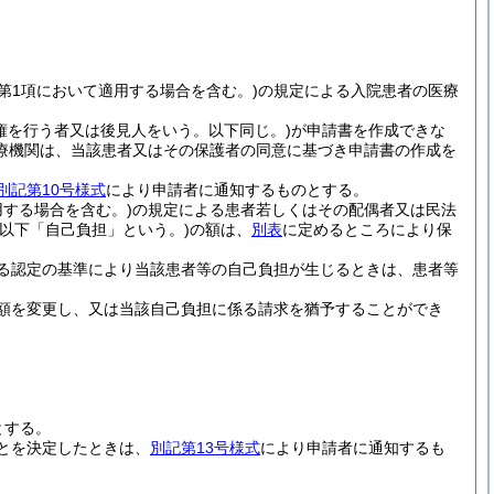
条第1項において適用する場合を含む。)
の規定による入院患者の医療
親権を行う者又は後見人をいう。以下同じ。)
が申請書を作成できな
療機関は、当該患者又はその保護者の同意に基づき申請書の作成を
別記第10号様式
により申請者に通知するものとする。
用する場合を含む。)
の規定による患者若しくはその配偶者又は民法
(以下「自己負担」という。)
の額は、
別表
に定めるところにより保
る認定の基準により当該患者等の自己負担が生じるときは、患者等
額を変更し、又は当該自己負担に係る請求を猶予することができ
とする。
とを決定したときは、
別記第13号様式
により申請者に通知するも