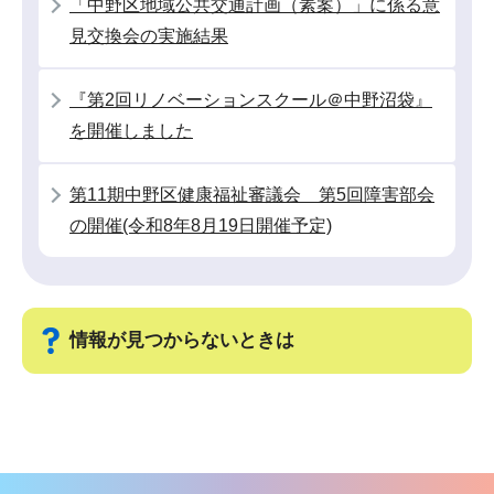
「中野区地域公共交通計画（素案）」に係る意
こ
見交換会の実施結果
か
ら
『第2回リノベーションスクール＠中野沼袋』
を開催しました
第11期中野区健康福祉審議会 第5回障害部会
の開催(令和8年8月19日開催予定)
情報が見つからないときは
サ
ブ
ナ