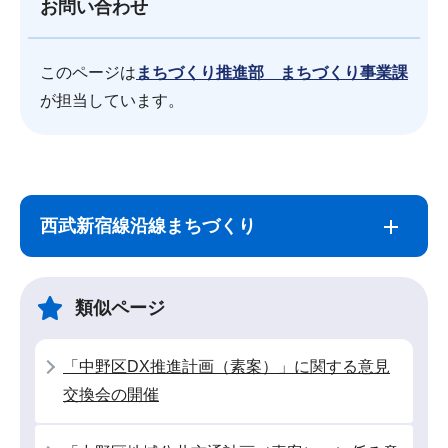
お問い合わせ
このページは
まちづくり推進部 まちづくり事業課
が担当しています。
サ
本
ブ
文
西武新宿線沿線まちづくり
ナ
こ
ビ
こ
ゲ
ま
類似ページ
ー
で
シ
「中野区DX推進計画（素案）」に関する意見
ョ
交換会の開催
ン
こ