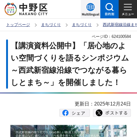
こ
の
ペ
トップページ
まちづくり
まちづくり
西武新宿線沿線ま
ー
本
ページID：
624100584
ジ
文
【講演資料公開中】「居心地のよ
の
こ
先
い空間づくりを語るシンポジウム
こ
頭
～西武新宿線沿線でつながる暮ら
か
で
ら
しとまち～」を開催しました！
す
更新日：2025年12月24日