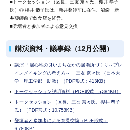
■トークセッション （区長、三友 奈々氏、櫻井 恭子
氏）◎ 櫻井 恭子氏は、新井薬師前に在住。沼袋・新
井薬師前で飲食店を経営。
■登壇者と参加者による意見交換
講演資料・議事録（12月公開）
講演 「居心地の良いまちなかの居場所づくり～プレ
イスメイキングの考え方～」 三友 奈々氏 （日本大
学 理工学部 助教）（PDF形式：413KB）
トークセッション説明資料（PDF形式：5,384KB）
トークセッション （区長、三友 奈々氏、櫻井 恭子
氏）（PDF形式：10,753KB）
登壇者と参加者による意見交換（PDF形式：
6,780KB）