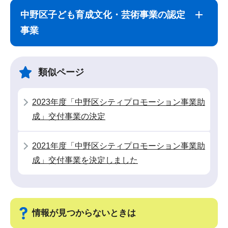
ブ
文
中野区子ども育成文化・芸術事業の認定
ナ
こ
事業
ビ
こ
ゲ
ま
ー
で
類似ページ
シ
ョ
2023年度「中野区シティプロモーション事業助
ン
成」交付事業の決定
こ
こ
2021年度「中野区シティプロモーション事業助
か
成」交付事業を決定しました
ら
情報が見つからないときは