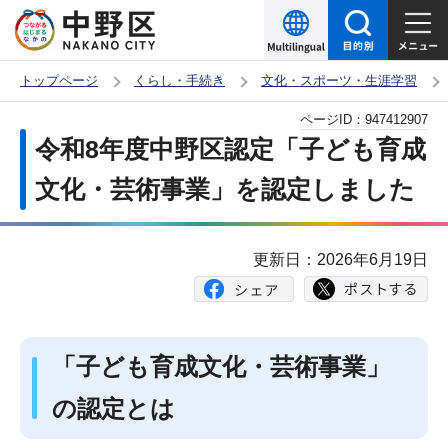
こ
の
ペ
トップページ
くらし・手続き
文化・スポーツ・生涯学習
ー
本
ページID：
947412907
ジ
文
令和8年度中野区認定「子ども育成
の
こ
先
文化・芸術事業」を認定しました
こ
頭
か
で
ら
更新日：2026年6月19日
す
「子ども育成文化・芸術事業」
の認定とは