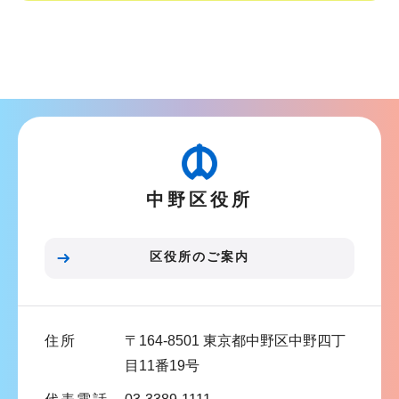
サ
ブ
ナ
ビ
ゲ
ー
シ
中野区役所
ョ
ン
こ
区役所のご案内
こ
ま
で
住所
〒164-8501 東京都中野区中野四丁
目11番19号