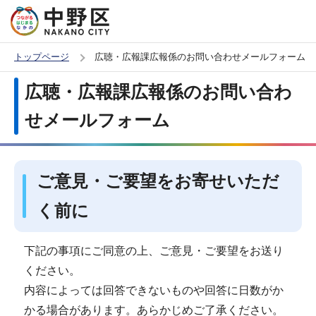
こ
の
ペ
トップページ
広聴・広報課広報係のお問い合わせメールフォーム
ー
本
広聴・広報課広報係のお問い合わ
ジ
文
の
せメールフォーム
こ
先
こ
頭
か
で
ご意見・ご要望をお寄せいただ
ら
す
く前に
下記の事項にご同意の上、ご意見・ご要望をお送り
ください。
内容によっては回答できないものや回答に日数がか
かる場合があります。あらかじめご了承ください。