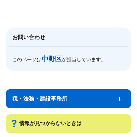
お問い合わせ
中野区
このページは
が担当しています。
サ
本
ブ
文
税・法務・建設事務所
ナ
こ
ビ
こ
ゲ
ま
情報が見つからないときは
ー
で