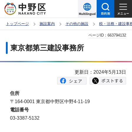
こ
の
ペ
トップページ
施設案内
その他の施設
税・法務・建設事
ー
本
ページID：
663794132
ジ
文
の
東京都第三建設事務所
こ
先
こ
頭
か
で
更新日：2024年5月13日
ら
す
住所
〒164-0001 東京都中野区中野4-11-19
電話番号
03-3387-5132