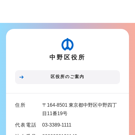
シ
サ
ョ
ブ
ン
ナ
こ
ビ
こ
ゲ
か
ー
ら
中野区役所
シ
ョ
ン
区役所のご案内
こ
こ
ま
住所
〒164-8501 東京都中野区中野四丁
で
目11番19号
代表電話
03-3389-1111