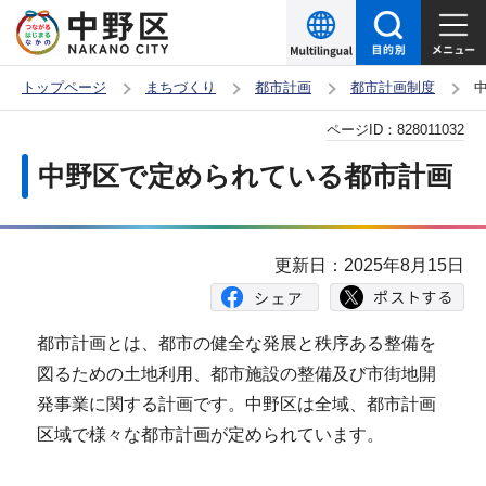
こ
の
ペ
トップページ
まちづくり
都市計画
都市計画制度
ー
本
ページID：
828011032
ジ
文
の
中野区で定められている都市計画
こ
先
こ
頭
か
で
更新日：2025年8月15日
ら
す
都市計画とは、都市の健全な発展と秩序ある整備を
図るための土地利用、都市施設の整備及び市街地開
発事業に関する計画です。中野区は全域、都市計画
区域で様々な都市計画が定められています。