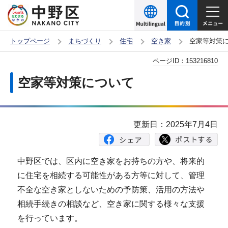
こ
の
ペ
トップページ
まちづくり
住宅
空き家
空家等対策
ー
本
ページID：
153216810
ジ
文
の
空家等対策について
こ
先
こ
頭
か
で
更新日：2025年7月4日
ら
す
中野区では、区内に空き家をお持ちの方や、将来的
に住宅を相続する可能性がある方等に対して、管理
不全な空き家としないための予防策、活用の方法や
相続手続きの相談など、空き家に関する様々な支援
を行っています。