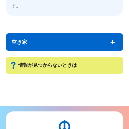
す。
サ
本
ブ
文
空き家
ナ
こ
ビ
こ
ゲ
ま
情報が見つからないときは
ー
で
シ
サ
ョ
ブ
ン
ナ
こ
ビ
こ
ゲ
か
ー
ら