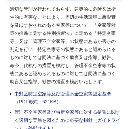
適切な管理が行われておらず、建築的に危険又は衛
生的に有害なことにより、周辺の生活環境に悪影響
を及ぼすおそれのある空家等について、「空家等対
策の推進に関する特別措置法」に定める「特定空家
等」又は「管理不全空家等」の状態にあるか否かの
判定を行い、特定空家等の状態にあると認められる
ものに対しては同法に基づく助言又は指導、勧告、
命令、代執行の措置を検討し、管理不全空家等の状
態にあると認められるものに対しては同法に基づく
助言又は指導、勧告の措置を検討いたします。
中野区特定空家等及び管理不全空家等認定基準
（PDF形式：621KB）
管理不全空家等及び特定空家等に対する措置に関す
る適切な実施を図るために必要な指針（ガイドライ
ン）（外部サイト）