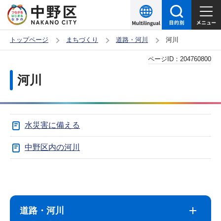
こ
の
ペ
トップページ
まちづくり
道路・河川
河川
ー
本
ページID：
204760800
ジ
文
の
河川
こ
先
こ
頭
か
で
水災害に備える
ら
す
中野区内の河川
サ
本
ブ
文
ナ
こ
道路・河川
ビ
こ