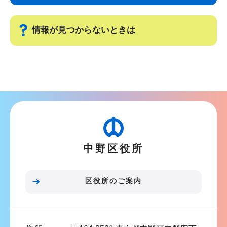
ゲ
ま
ー
で
情報が見つからないときは
シ
ョ
サ
ン
ブ
こ
ナ
こ
ビ
か
ゲ
ら
ー
中野区役所
シ
ョ
ン
区役所のご案内
こ
こ
ま