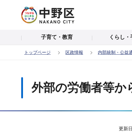
こ
の
ペ
ー
子育て・教育
くらし・
ジ
の
トップページ
区政情報
内部統制・公益
先
頭
本
で
文
す
こ
外部の労働者等か
こ
か
ら
サ
更新日