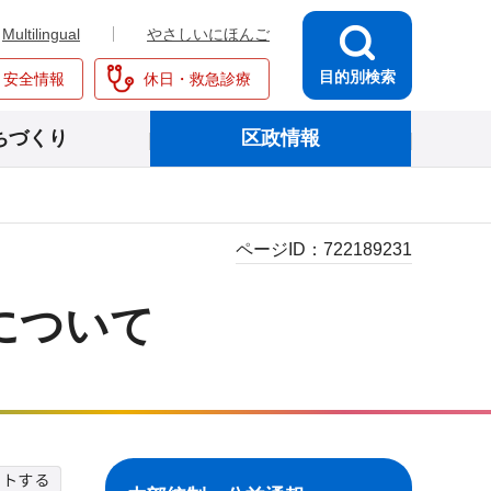
Multilingual
やさしいにほんご
目的別検索
・安全情報
休日・救急診療
ちづくり
区政情報
ページID：
722189231
について