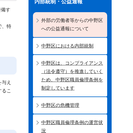
内部統制・公益通報
整備す
外部の労働者等からの中野区
で、特
への公益通報について
中野区における内部統制
中野区は、コンプライアンス
（法令遵守）を推進していく
ため、中野区職員倫理条例を
を与え
制定しています
するこ
中野区の危機管理
中野区職員倫理条例の運営状
況