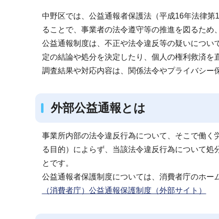
ブ
中野区では、公益通報者保護法（平成16年法律第
ナ
ることで、事業者の法令遵守等の推進を図るため
ビ
公益通報制度は、不正や法令違反等の疑いについ
ゲ
定の結論や処分を決定したり、個人の権利救済を
ー
調査結果や対応内容は、関係法令やプライバシー
シ
ョ
ン
外部公益通報とは
こ
こ
事業所内部の法令違反行為について、そこで働く
か
る目的）によらず、当該法令違反行為について処
ら
とです。
公益通報者保護制度については、消費者庁のホー
（消費者庁）公益通報保護制度（外部サイト）