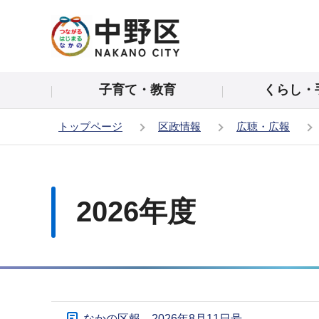
こ
の
ペ
ー
子育て・教育
くらし・
ジ
の
トップページ
区政情報
広聴・広報
先
頭
本
で
文
す
こ
2026年度
こ
か
ら
サ
なかの区報 2026年8月11日号