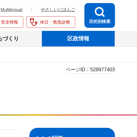
Multilingual
やさしいにほんご
目的別検索
・安全情報
休日・救急診療
ちづくり
区政情報
ページID：
528977403