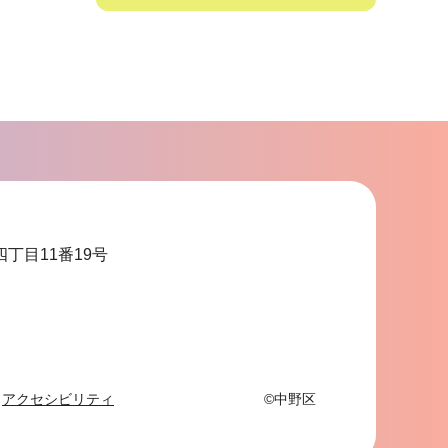
サ
ブ
ナ
ビ
ゲ
ー
シ
ョ
四丁目11番19号
ン
こ
こ
ま
で
アクセシビリティ
©中野区