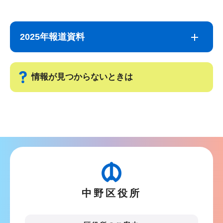
サ
本
ブ
文
2025年報道資料
ナ
こ
ビ
こ
ゲ
ま
情報が見つからないときは
ー
で
シ
サ
ョ
ブ
ン
ナ
こ
ビ
こ
ゲ
か
ー
ら
中野区役所
シ
ョ
ン