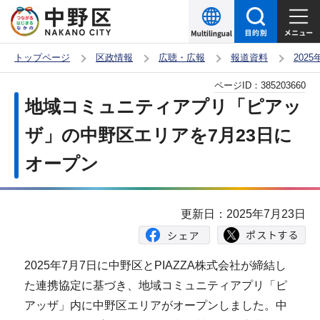
こ
の
ペ
トップページ
区政情報
広聴・広報
報道資料
202
ー
本
ページID：
385203660
ジ
文
地域コミュニティアプリ「ピアッ
の
こ
先
ザ」の中野区エリアを7月23日に
こ
頭
オープン
か
で
ら
す
更新日：2025年7月23日
2025年7月7日に中野区とPIAZZA株式会社が締結し
た連携協定に基づき、地域コミュニティアプリ「ピ
アッザ」内に中野区エリアがオープンしました。中