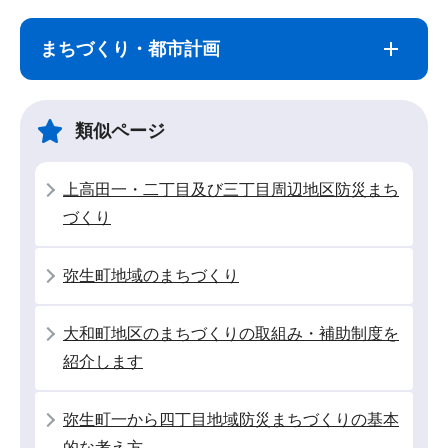
サ
本
ブ
文
まちづくり・都市計画
ナ
こ
ビ
こ
ゲ
ま
類似ページ
ー
で
シ
上高田一・二丁目及び三丁目周辺地区防災まち
ョ
づくり
ン
こ
弥生町地域のまちづくり
こ
か
大和町地区のまちづくりの取組み・補助制度を
ら
紹介します
弥生町一から四丁目地域防災まちづくりの基本
的な考え方