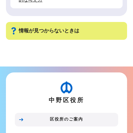
情報が見つからないときは
サ
ブ
ナ
ビ
ゲ
ー
中野区役所
シ
ョ
ン
区役所のご案内
こ
こ