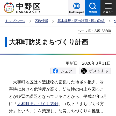
こ
の
ペ
トップページ
区政情報
基本構想・区の計画・区の取組
ー
本
ページID：
845138500
ジ
文
の
大和町防災まちづくり計画
こ
先
こ
頭
か
で
更新日：2026年3月31日
ら
す
大和町地区は木造建物の密集した地域を抱え、災
害時における危険度が高く、防災性の向上を図るこ
とが喫緊の課題となっていることから、平成27年5月
に「
大和町まちづくり方針
」（以下「まちづくり方
針」という。）を策定し、防災まちづくりを推進し