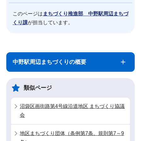
このページは
まちづくり推進部 中野駅周辺まちづ
くり課
が担当しています。
サ
本
ブ
文
中野駅周辺まちづくりの概要
ナ
こ
ビ
こ
ゲ
ま
類似ページ
ー
で
シ
沼袋区画街路第4号線沿道地区 まちづくり協議
ョ
会
ン
こ
地区まちづくり団体（条例第7条、規則第7～9
こ