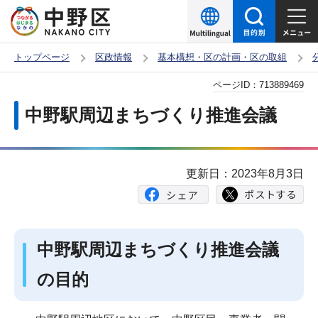
こ
の
ペ
トップページ
区政情報
基本構想・区の計画・区の取組
ー
本
ページID：
713889469
ジ
文
の
中野駅周辺まちづくり推進会議
こ
先
こ
頭
か
で
更新日：2023年8月3日
ら
す
中野駅周辺まちづくり推進会議
の目的