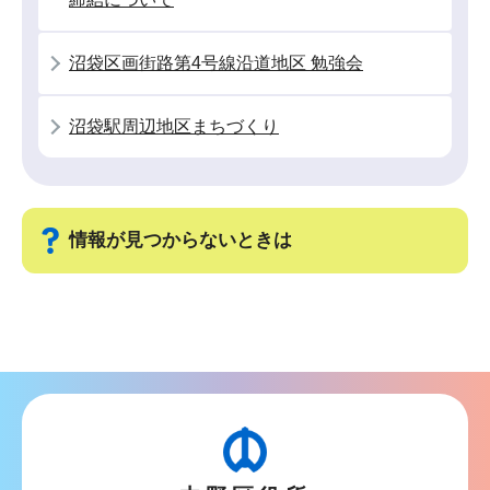
か
ら
沼袋区画街路第4号線沿道地区 勉強会
沼袋駅周辺地区まちづくり
情報が見つからないときは
サ
ブ
ナ
ビ
ゲ
ー