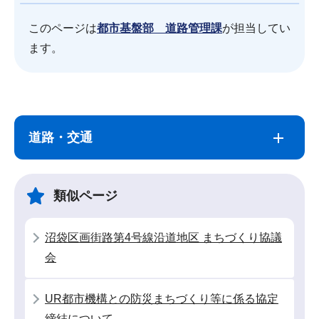
このページは
都市基盤部 道路管理課
が担当してい
ます。
サ
本
ブ
文
道路・交通
ナ
こ
ビ
こ
ゲ
ま
類似ページ
ー
で
シ
沼袋区画街路第4号線沿道地区 まちづくり協議
ョ
会
ン
こ
UR都市機構との防災まちづくり等に係る協定
こ
締結について