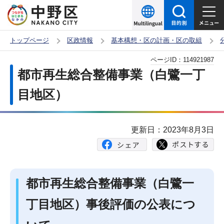
こ
の
ペ
トップページ
区政情報
基本構想・区の計画・区の取組
ー
本
ページID：
114921987
ジ
文
都市再生総合整備事業（白鷺一丁
の
こ
先
目地区）
こ
頭
か
で
ら
更新日：2023年8月3日
す
都市再生総合整備事業（白鷺一
丁目地区）事後評価の公表につ