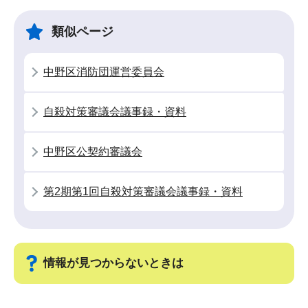
ビ
こ
ゲ
ま
類似ページ
ー
で
シ
中野区消防団運営委員会
ョ
ン
自殺対策審議会議事録・資料
こ
こ
中野区公契約審議会
か
ら
第2期第1回自殺対策審議会議事録・資料
情報が見つからないときは
サ