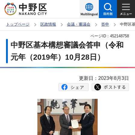
こ
の
ペ
トップページ
区政情報
会議・審議会
答申
中野区基
ー
本
ページID：
452148758
ジ
文
中野区基本構想審議会答申（令和
の
こ
先
元年（2019年）10月28日）
こ
頭
か
で
ら
更新日：2023年8月3日
す