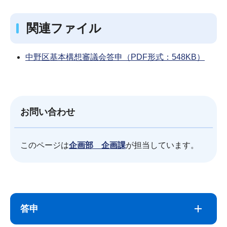
関連ファイル
中野区基本構想審議会答申（PDF形式：548KB）
お問い合わせ
このページは
企画部 企画課
が担当しています。
サ
本
ブ
文
答申
ナ
こ