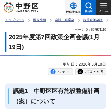
こ
の
ペ
トップページ
区政情報
会議・審議会
政策企画会議
ー
本
ページID：
697971110
ジ
文
2025年度第7回政策企画会議(1月
の
こ
先
19日)
こ
頭
か
で
ら
更新日：2026年3月18日
す
議題1 中野区区有施設整備計画
（案）について