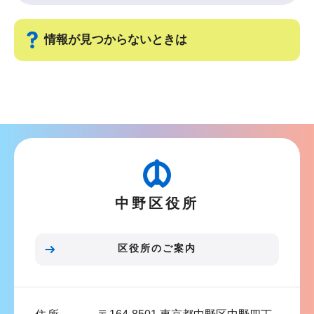
情報が見つからないときは
サ
ブ
ナ
ビ
ゲ
ー
中野区役所
シ
ョ
ン
区役所のご案内
こ
こ
ま