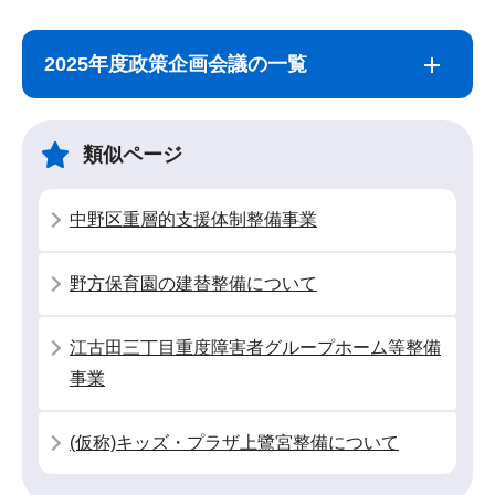
サ
本
ブ
文
2025年度政策企画会議の一覧
ナ
こ
ビ
こ
ゲ
ま
類似ページ
ー
で
シ
中野区重層的支援体制整備事業
ョ
ン
野方保育園の建替整備について
こ
こ
江古田三丁目重度障害者グループホーム等整備
か
事業
ら
(仮称)キッズ・プラザ上鷺宮整備について