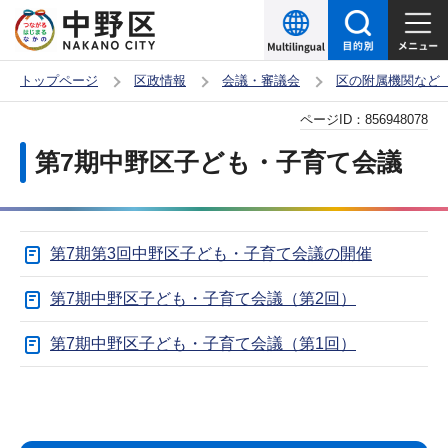
こ
の
ペ
トップページ
区政情報
会議・審議会
区の附属機関など
ー
本
ページID：
856948078
ジ
文
の
第7期中野区子ども・子育て会議
こ
先
こ
頭
か
で
第7期第3回中野区子ども・子育て会議の開催
ら
す
第7期中野区子ども・子育て会議（第2回）
第7期中野区子ども・子育て会議（第1回）
サ
本
ブ
文