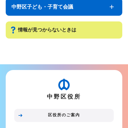
ナ
こ
中野区子ども・子育て会議
ビ
こ
ゲ
ま
ー
で
情報が見つからないときは
シ
ョ
サ
ン
ブ
こ
ナ
こ
ビ
か
ゲ
ら
ー
中野区役所
シ
ョ
ン
区役所のご案内
こ