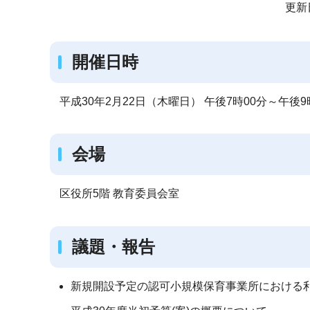
サ
更新
ブ
ナ
開催日時
ビ
ゲ
ー
平成30年2月22日（木曜日） 午後7時00分～午後9
シ
ョ
会場
ン
こ
区役所5階 教育委員会室
こ
か
ら
議題・報告
新規開設予定の認可小規模保育事業所における