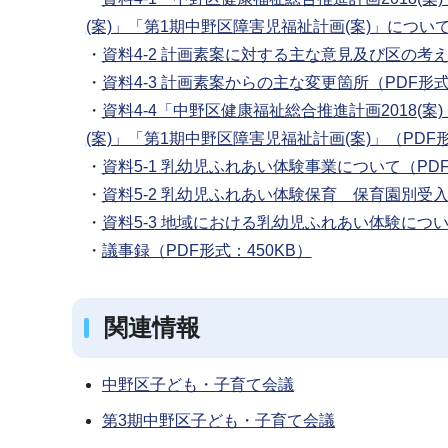
(案)」「第1期中野区障害児福祉計画(案)」について
・
資料4‐2 計画素案に対する主な意見及び区の考え
・
資料4‐3 計画素案からの主な変更箇所（PDF形式
・
資料4‐4「中野区健康福祉総合推進計画2018(
(案)」「第1期中野区障害児福祉計画(案)」（PDF形式
・
資料5‐1 乳幼児ふれあい体験事業について（PDF
・
資料5‐2 乳幼児ふれあい体験保育 保育園別受入
・
資料5‐3 地域における乳幼児ふれあい体験について
・
議事録（PDF形式：450KB）
関連情報
中野区子ども・子育て会議
第3期中野区子ども・子育て会議