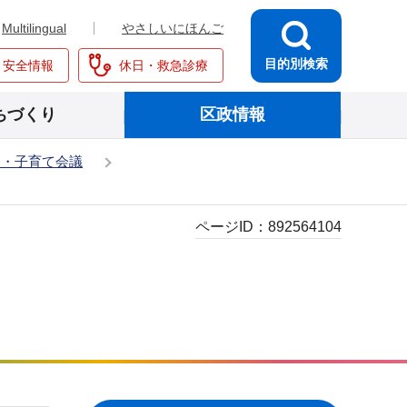
Multilingual
やさしいにほんご
目的別検索
・安全情報
休日・救急診療
ちづくり
区政情報
も・子育て会議
ページID：
892564104