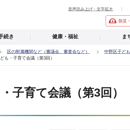
音声読み上げ・文字拡大
防災
手続き
健康・福祉
ま
区の附属機関など（審議会、審査会など）
中野区子ど
子ども・子育て会議（第3回）
も・子育て会議（第3回）