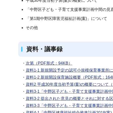
平成30年度当初予算(案)の概要について
「中野区子ども・子育て支援事業計画中間の見
「第1期中野区障害児福祉計画(案)」について
その他
資料・議事録
・
次第（PDF形式：94KB）
・
資料1-1 新規開設予定の認可小規模保育事業所
・
資料1‐2 新規開設保育施設概要（PDF形式：164
・
資料2 平成30年度当初予算(案)の概要について（P
・
資料3-1「中野区子ども・子育て支援事業計画中
・
資料3‐2 提出された意見の概要とそれに対する区
・
資料3‐3「中野区子ども・子育て支援事業計画中間
・
資料4‐1「中野区健康福祉総合推進計画2018(