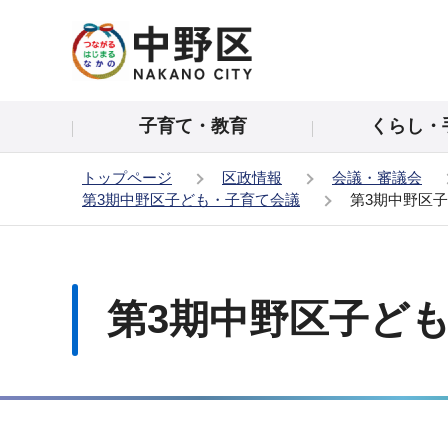
こ
の
ペ
ー
子育て・教育
くらし・
ジ
の
トップページ
区政情報
会議・審議会
先
第3期中野区子ども・子育て会議
第3期中野区
頭
で
本
す
文
こ
第3期中野区子ど
こ
か
ら