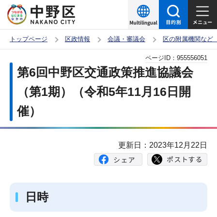
こ
の
ペ
トップページ
区政情報
会議・審議会
区の附属機関など
ー
本
ページID：
955556051
ジ
文
第6回中野区交通政策推進協議会
の
こ
先
（第1期）（令和5年11月16日開
こ
頭
催）
か
で
ら
す
更新日：2023年12月22日
日時