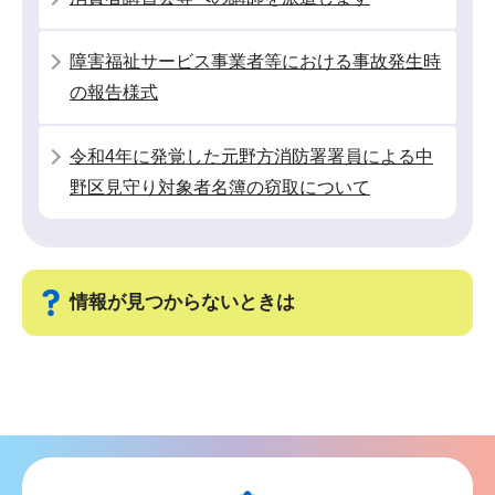
こ
こ
障害福祉サービス事業者等における事故発生時
か
の報告様式
ら
令和4年に発覚した元野方消防署署員による中
野区見守り対象者名簿の窃取について
情報が見つからないときは
サ
ブ
ナ
ビ