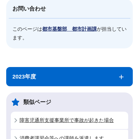
お問い合わせ
このページは
都市基盤部 都市計画課
が担当してい
ます。
サ
本
ブ
文
2023年度
ナ
こ
ビ
こ
ゲ
ま
類似ページ
ー
で
シ
障害児通所支援事業所で事故が起きた場合
ョ
ン
消費者講習会等への講師を派遣します