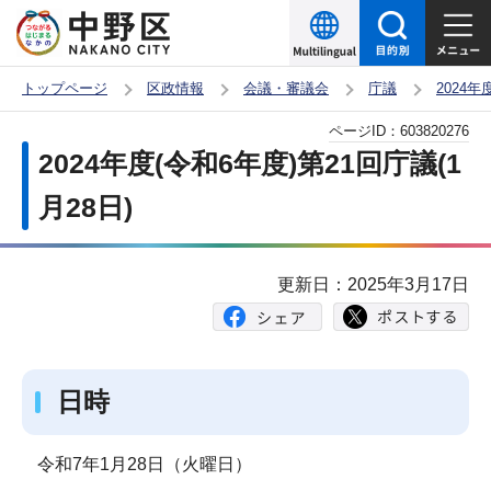
こ
の
ペ
トップページ
区政情報
会議・審議会
庁議
2024
ー
本
ページID：
603820276
ジ
文
2024年度(令和6年度)第21回庁議(1
の
こ
先
月28日)
こ
頭
か
で
ら
更新日：2025年3月17日
す
日時
令和7年1月28日（火曜日）