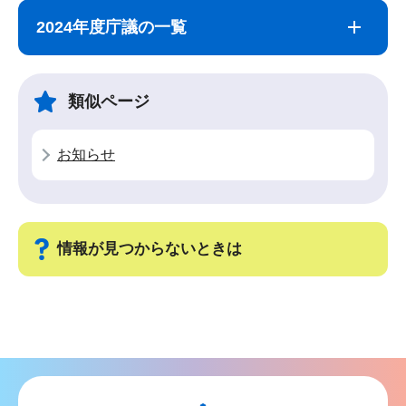
ブ
文
2024年度庁議の一覧
ナ
こ
ビ
こ
ゲ
ま
類似ページ
ー
で
シ
お知らせ
ョ
ン
こ
こ
情報が見つからないときは
か
ら
サ
ブ
ナ
ビ