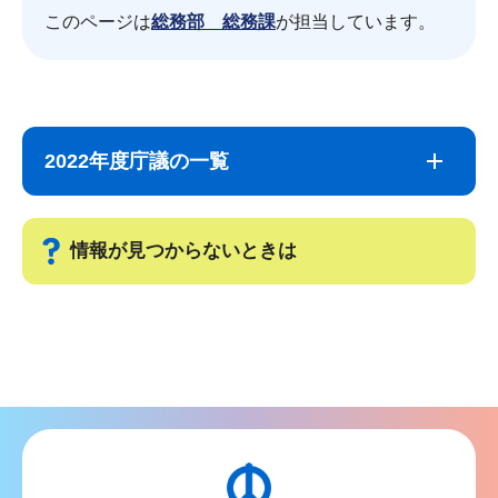
このページは
総務部 総務課
が担当しています。
サ
本
ブ
文
2022年度庁議の一覧
ナ
こ
ビ
こ
ゲ
ま
情報が見つからないときは
ー
で
シ
サ
ョ
ブ
ン
ナ
こ
ビ
こ
ゲ
か
ー
ら