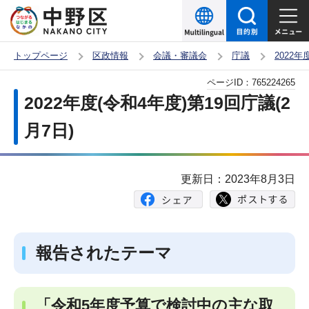
こ
の
ペ
トップページ
区政情報
会議・審議会
庁議
2022
ー
本
ページID：
765224265
ジ
文
2022年度(令和4年度)第19回庁議(2
の
こ
先
月7日)
こ
頭
か
で
ら
更新日：2023年8月3日
す
報告されたテーマ
「令和5年度予算で検討中の主な取