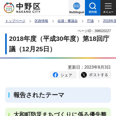
こ
の
ペ
トップページ
区政情報
会議・審議会
庁議
2018
ー
本
ページID：
398020227
ジ
文
2018年度（平成30年度）第18回庁
の
こ
先
議（12月25日）
こ
頭
か
で
ら
更新日：2023年8月3日
す
報告されたテーマ
大和町防災まちづくりに係る優先整