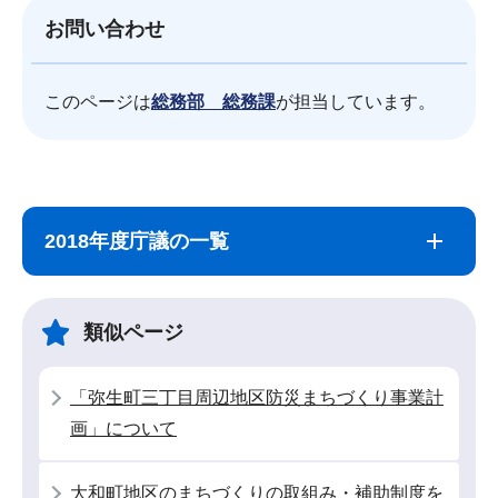
お問い合わせ
このページは
総務部 総務課
が担当しています。
サ
本
ブ
文
2018年度庁議の一覧
ナ
こ
ビ
こ
ゲ
ま
類似ページ
ー
で
シ
「弥生町三丁目周辺地区防災まちづくり事業計
ョ
画」について
ン
こ
大和町地区のまちづくりの取組み・補助制度を