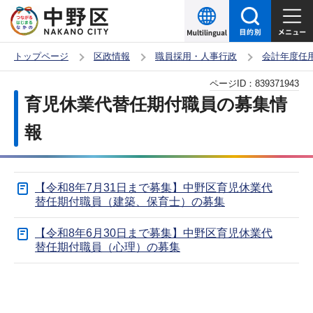
こ
の
ペ
トップページ
区政情報
職員採用・人事行政
会計年度任
ー
本
ページID：
839371943
ジ
文
育児休業代替任期付職員の募集情
の
こ
先
報
こ
頭
か
で
ら
す
【令和8年7月31日まで募集】中野区育児休業代
替任期付職員（建築、保育士）の募集
【令和8年6月30日まで募集】中野区育児休業代
替任期付職員（心理）の募集
サ
本
ブ
文