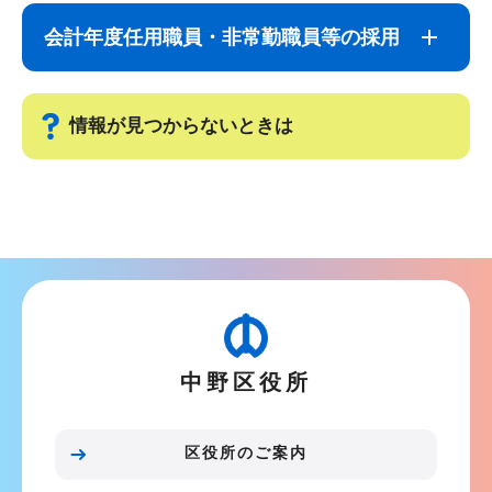
ナ
こ
会計年度任用職員・非常勤職員等の採用
ビ
こ
ゲ
ま
ー
で
情報が見つからないときは
シ
ョ
サ
ン
ブ
こ
ナ
こ
ビ
か
ゲ
ら
ー
中野区役所
シ
ョ
ン
区役所のご案内
こ