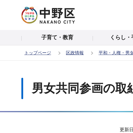
こ
の
ペ
ー
子育て・教育
くらし・
ジ
の
トップページ
区政情報
平和・人権・男
先
頭
本
で
文
す
こ
男女共同参画の取
こ
か
ら
サ
更新日