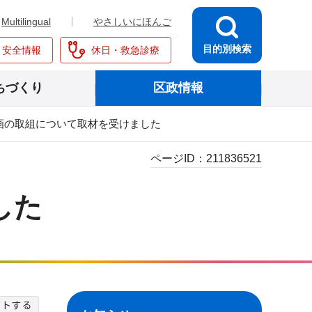
Multilingual
やさしいにほんご
目的別検索
・安全情報
休日・救急診療
ちづくり
区政情報
画の取組について取材を受けました
ページID：
211836521
した