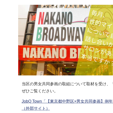
ブ
ナ
ビ
ゲ
ー
シ
ョ
ン
こ
こ
か
ら
当区の男女共同参画の取組について取材を受け、「Jo
ぜひご覧ください。
JobQ Town「【東京都中野区×男女共同参画
（外部サイト）