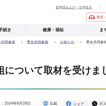
音声読み上げ・文字拡大
防災
手続き
健康・福祉
ま
女共同参画
男女共同参画
お知らせ
男女共同参
組について取材を受けま
：2024年8月29日
印刷