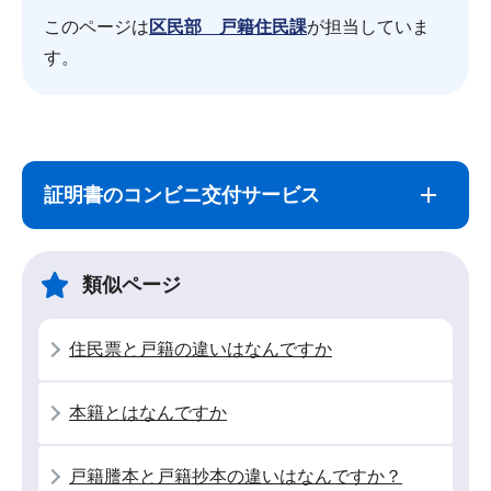
このページは
区民部 戸籍住民課
が担当していま
す。
サ
本
ブ
文
証明書のコンビニ交付サービス
ナ
こ
ビ
こ
ゲ
ま
類似ページ
ー
で
シ
住民票と戸籍の違いはなんですか
ョ
ン
本籍とはなんですか
こ
こ
戸籍謄本と戸籍抄本の違いはなんですか？