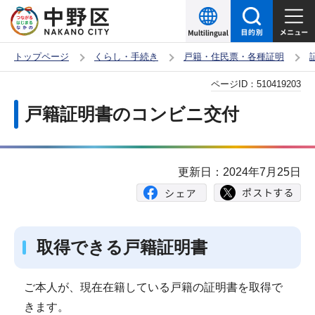
こ
の
ペ
トップページ
くらし・手続き
戸籍・住民票・各種証明
ー
本
ページID：
510419203
ジ
文
の
戸籍証明書のコンビニ交付
こ
先
こ
頭
か
で
更新日：2024年7月25日
ら
す
取得できる戸籍証明書
ご本人が、現在在籍している戸籍の証明書を取得で
きます。