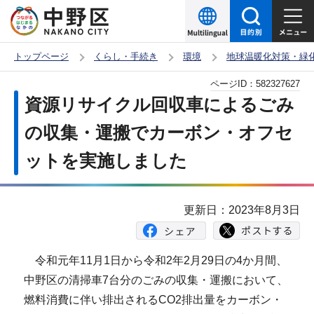
こ
の
ペ
トップページ
くらし・手続き
環境
地球温暖化対策・緑
ー
本
ページID：
582327627
ジ
文
資源リサイクル回収車によるごみ
の
こ
先
の収集・運搬でカーボン・オフセ
こ
頭
ットを実施しました
か
で
ら
す
更新日：2023年8月3日
令和元年11月1日から令和2年2月29日の4か月間、
中野区の清掃車7台分のごみの収集・運搬において、
燃料消費に伴い排出されるCO2排出量をカーボン・