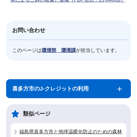
お問い合わせ
このページは
環境部 環境課
が担当しています。
サ
本
ブ
文
喜多方市のJ-クレジットの利用
ナ
こ
ビ
こ
ゲ
ま
類似ページ
ー
で
シ
福島県喜多方市と地球温暖化防止のための森林