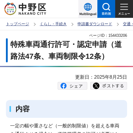
こ
の
ペ
トップページ
くらし・手続き
申請書ダウンロード
交通
ー
本
ページID：
154433206
ジ
文
特殊車両通行許可・認定申請（道
の
こ
先
路法47条、車両制限令12条）
こ
頭
か
で
ら
更新日：2025年8月25日
す
内容
一定の幅や重さなど（一般的制限値）を超える車両