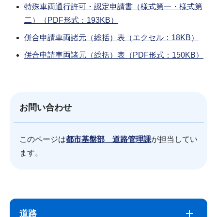
特殊車両通行許可・認定申請書（様式第一・様式第
二）（PDF形式：193KB）
併合申請車両諸元（総括）表（エクセル：18KB）
併合申請車両諸元（総括）表（PDF形式：150KB）
お問い合わせ
このページは
都市基盤部 道路管理課
が担当してい
ます。
サ
本
ブ
文
道路