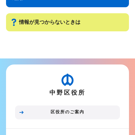
ナ
こ
ビ
こ
ゲ
ま
情報が見つからないときは
ー
で
シ
サ
ョ
ブ
ン
ナ
こ
ビ
こ
ゲ
か
ー
ら
中野区役所
シ
ョ
ン
区役所のご案内
こ
こ
ま