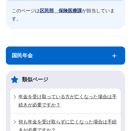
このページは
区民部 保険医療課
が担当していま
す。
サ
本
ブ
文
国民年金
ナ
こ
ビ
こ
ゲ
ま
類似ページ
ー
で
シ
年金を受け取っている方が亡くなった場合は手
ョ
続きが必要ですか？
ン
こ
何も年金を受け取らずに亡くなった場合は手続
こ
きが必要ですか？