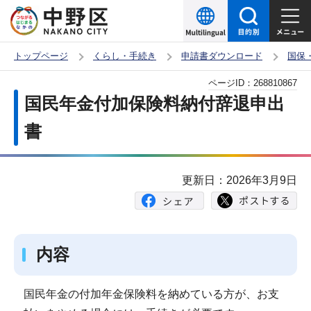
こ
の
ペ
トップページ
くらし・手続き
申請書ダウンロード
国保
ー
本
ページID：
268810867
ジ
文
国民年金付加保険料納付辞退申出
の
こ
先
書
こ
頭
か
で
ら
更新日：2026年3月9日
す
内容
国民年金の付加年金保険料を納めている方が、お支