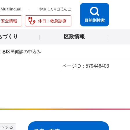
Multilingual
やさしいにほんご
目的別検索
・安全情報
休日・救急診療
ちづくり
区政情報
よる区民健診の申込み
ページID：
579446403