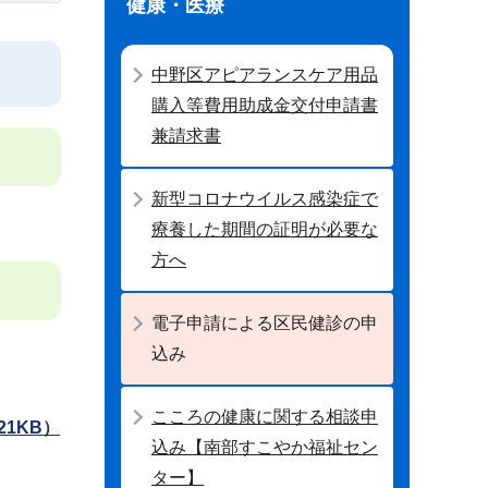
健康・医療
中野区アピアランスケア用品
購入等費用助成金交付申請書
兼請求書
新型コロナウイルス感染症で
療養した期間の証明が必要な
方へ
電子申請による区民健診の申
込み
こころの健康に関する相談申
21KB）
込み【南部すこやか福祉セン
ター】