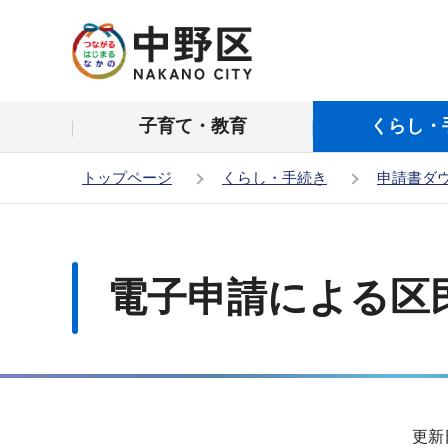
こ
の
ペ
ー
子育て・教育
くらし・
ジ
の
トップページ
くらし・手続き
申請書ダ
先
頭
本
で
文
す
こ
電子申請による区
こ
か
ら
サ
更新