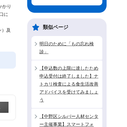
かかり
窓口に
類似ページ
ン）及
明日のために「もの忘れ検
診」
【申込数の上限に達したため
申込受付は終了しました】ナ
トカリ検査による食生活改善
アドバイスを受けてみましょ
う
【中野区シルバー人材センタ
ー主催事業】スマートフォ