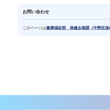
お問い合わせ
このページは
健康福祉部 保健企画課（中野区保
本
文
こ
こ
ま
で