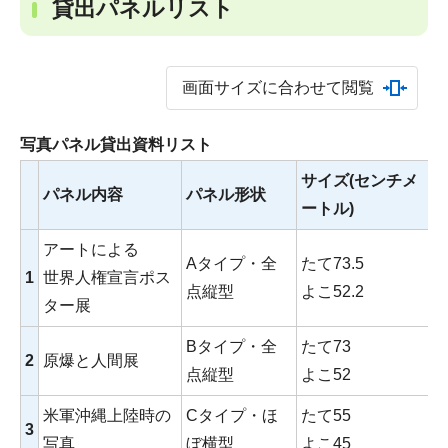
貸出パネルリスト
画面サイズに合わせて閲覧
写真パネル貸出資料リスト
サイズ(センチメ
パネル内容
パネル形状
ートル)
アートによる
Aタイプ・全
たて73.5
1
世界人権宣言ポス
点縦型
よこ52.2
ター展
Bタイプ・全
たて73
2
原爆と人間展
点縦型
よこ52
米軍沖縄上陸時の
Cタイプ・ほ
たて55
3
写真
ぼ横型
よこ45