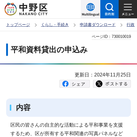
こ
の
ペ
トップページ
くらし・手続き
申請書ダウンロード
行政
ー
本
ページID：
730010019
ジ
文
の
平和資料貸出の申込み
こ
先
こ
頭
か
で
更新日：2024年11月25日
ら
す
内容
区民の皆さんの自主的な活動による平和事業を支援
するため、区が所有する平和関連の写真パネルなど