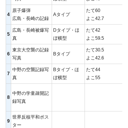
原子爆弾
たて60
4
Aタイプ
広島・長崎の記録
よこ42.7
広島・長崎被爆写
Dタイプ・ほ
たて42
5
真
ぼ横型
よこ59.5
東京大空襲の記録
たて30.5
6
Bタイプ
写真
よこ42.6
中野の空襲記録写
Bタイプ・ほ
たて44
7
真
ぼ横型
よこ55
中野の学童疎開記
8
録写真
世界反核平和ポス
9
ター