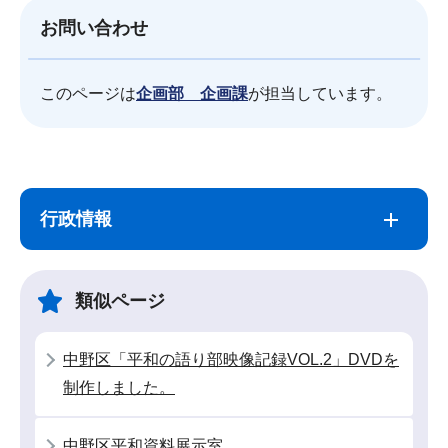
お問い合わせ
このページは
企画部 企画課
が担当しています。
サ
本
ブ
文
行政情報
ナ
こ
ビ
こ
ゲ
ま
類似ページ
ー
で
シ
中野区「平和の語り部映像記録VOL.2」DVDを
ョ
制作しました。
ン
こ
中野区平和資料展示室