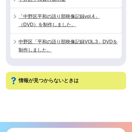
こ
か
「中野区平和の語り部映像記録vol.4」
ら
（DVD）を制作しました。
中野区「平和の語り部映像記録VOL.3」DVDを
制作しました。
情報が見つからないときは
サ
ブ
ナ
ビ