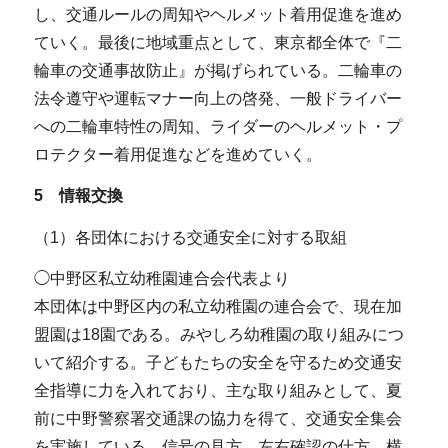
し、交通ルールの周知やヘルメット着用促進を進め
ていく。最後に地域重点として、東京都全体で『二
輪車の交通事故防止』が掲げられている。二輪車の
法令遵守や運転マナー向上の啓発、一般ドライバー
への二輪車特性の周知、ライダーのヘルメット・プ
ロテクター着用促進などを進めていく。
5 情報交換
（1）各団体における交通安全に対する取組
◯中野区私立幼稚園連合会代表より
本団体は中野区内の私立幼稚園の連合会で、現在加
盟園は18園である。みやしろ幼稚園の取り組みにつ
いて紹介する。子どもたちの安全を守るため交通安
全指導に力を入れており、主な取り組みとして、夏
前に中野警察署交通課の協力を得て、交通安全集会
を実施している。信号の見方、左右確認の仕方、横