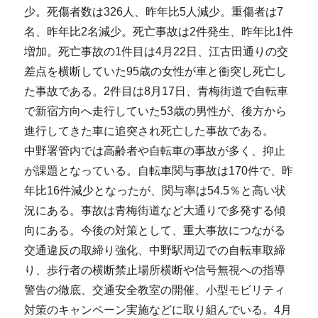
少。死傷者数は326人、昨年比5人減少。重傷者は7
名、昨年比2名減少。死亡事故は2件発生、昨年比1件
増加。死亡事故の1件目は4月22日、江古田通りの交
差点を横断していた95歳の女性が車と衝突し死亡し
た事故である。2件目は8月17日、青梅街道で自転車
で新宿方向へ走行していた53歳の男性が、後方から
進行してきた車に追突され死亡した事故である。
中野署管内では高齢者や自転車の事故が多く、抑止
が課題となっている。自転車関与事故は170件で、昨
年比16件減少となったが、関与率は54.5％と高い状
況にある。事故は青梅街道など大通りで多発する傾
向にある。今後の対策として、重大事故につながる
交通違反の取締り強化、中野駅周辺での自転車取締
り、歩行者の横断禁止場所横断や信号無視への指導
警告の徹底、交通安全教室の開催、小型モビリティ
対策のキャンペーン実施などに取り組んでいる。4月