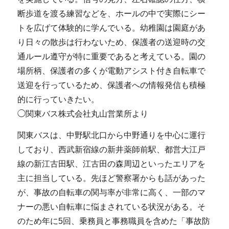
断歩道を渡る練習などを、ホールの中で実際にシー
トを広げて体験的に学んでいる。幼稚園は園庭があ
り日々の散歩は行わないため、保護者の送迎時の交
通ルール遵守が特に重要であると考えている。園の
場所柄、保護者の多くが電動アシスト付き自転車で
送迎を行っているため、保護者への情報発信も積極
的に行っていきたい。
◯関東バス株式会社丸山営業所より
関東バスは、中野駅北口から中野通りを中心に運行
しており、西武新宿線の新井薬師前駅、都営大江戸
線の新江古田駅、江古田の森周辺といったエリアを
主に担当している。先ほど警察署からも話があった
が、事故の自転車の関与率が非常に高く、一部のマ
ナーの悪い自転車に悩まされている状況がある。そ
のため年に5回、乗務員と事務職員を含めた「事故防