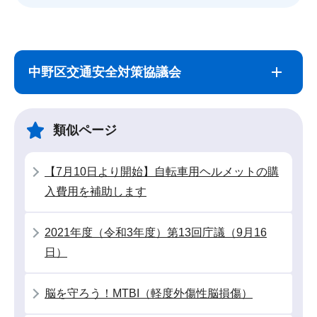
サ
本
ブ
文
中野区交通安全対策協議会
ナ
こ
ビ
こ
ゲ
ま
類似ページ
ー
で
シ
【7月10日より開始】自転車用ヘルメットの購
ョ
入費用を補助します
ン
こ
2021年度（令和3年度）第13回庁議（9月16
こ
日）
か
ら
脳を守ろう！MTBI（軽度外傷性脳損傷）