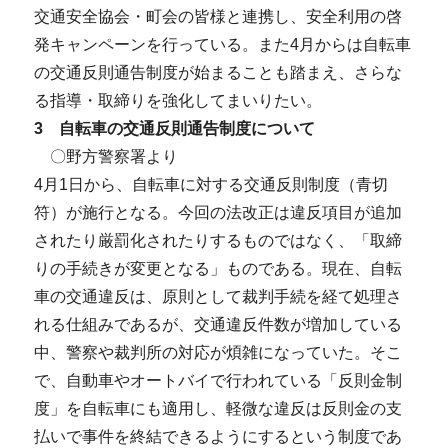
交通安全協会・町会の皆様と連携し、安全利用の啓
発キャンペーンを行っている。また4月からは自転車
の交通反則通告制度が始まることも踏まえ、さらな
る指導・取締りを強化してまいりたい。
3 自転車の交通反則通告制度について
〇野方警察署より
4月1日から、自転車に対する交通反則制度（青切
符）が施行となる。今回の法改正は違反項目が追加
されたり厳罰化されたりするものではなく、「取締
りの手続きが変更となる」ものである。現在、自転
車の交通違反は、原則として裁判手続を経て処理さ
れる仕組みであるが、交通違反件数が増加している
中、警察や裁判所の対応が煩雑になっていた。そこ
で、自動車やオートバイで行われている「反則金制
度」を自転車にも適用し、軽微な違反は反則金の支
払いで事件を終結できるようにするという制度であ