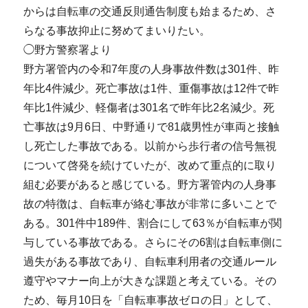
からは自転車の交通反則通告制度も始まるため、さ
らなる事故抑止に努めてまいりたい。
◯野方警察署より
野方署管内の令和7年度の人身事故件数は301件、昨
年比4件減少。死亡事故は1件、重傷事故は12件で昨
年比1件減少、軽傷者は301名で昨年比2名減少。死
亡事故は9月6日、中野通りで81歳男性が車両と接触
し死亡した事故である。以前から歩行者の信号無視
について啓発を続けていたが、改めて重点的に取り
組む必要があると感じている。野方署管内の人身事
故の特徴は、自転車が絡む事故が非常に多いことで
ある。301件中189件、割合にして63％が自転車が関
与している事故である。さらにその6割は自転車側に
過失がある事故であり、自転車利用者の交通ルール
遵守やマナー向上が大きな課題と考えている。その
ため、毎月10日を「自転車事故ゼロの日」として、