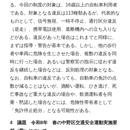
る。今回の制度の対象は、16歳以上の自転車利用者
である。対象となる違反は113種類あるが、代表的な
ものとして、信号無視、一時不停止、通行区分違反
（逆走）、携帯電話使用、遮断機内への立ち入りな
どがある。違反があった場合はこれまでと同様に、
まずは指導・警告が基本である。しかし、他の歩行
者や車両に危険を生じさせた場合、複数の違反を同
時に行った場合、あるいは警察官の指示に従わず違
反を継続した場合などは、反則処理の対象となる。
なお、自転車の違反であっても、自動車の免許の点
数が減ることはないが、酒酔い運転、ひき逃げ、死
亡事故など重大な違反の場合や、飲酒運転者を同
乗・黙認した場合などには、危険性帯有者として
「免許停止処分」となる可能性がある。
4 議題 令和8年 春の中野区交通安全運動実施要