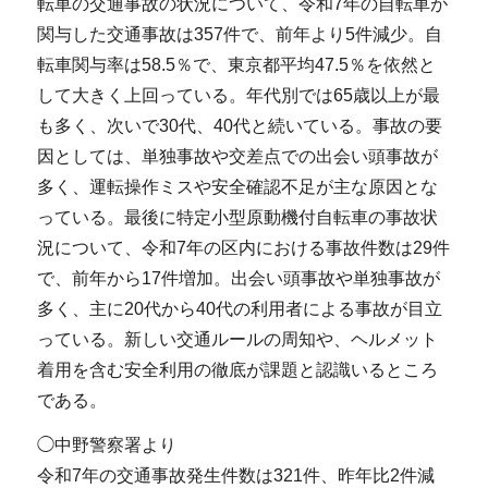
転車の交通事故の状況について、令和7年の自転車が
関与した交通事故は357件で、前年より5件減少。自
転車関与率は58.5％で、東京都平均47.5％を依然と
して大きく上回っている。年代別では65歳以上が最
も多く、次いで30代、40代と続いている。事故の要
因としては、単独事故や交差点での出会い頭事故が
多く、運転操作ミスや安全確認不足が主な原因とな
っている。最後に特定小型原動機付自転車の事故状
況について、令和7年の区内における事故件数は29件
で、前年から17件増加。出会い頭事故や単独事故が
多く、主に20代から40代の利用者による事故が目立
っている。新しい交通ルールの周知や、ヘルメット
着用を含む安全利用の徹底が課題と認識いるところ
である。
◯中野警察署より
令和7年の交通事故発生件数は321件、昨年比2件減