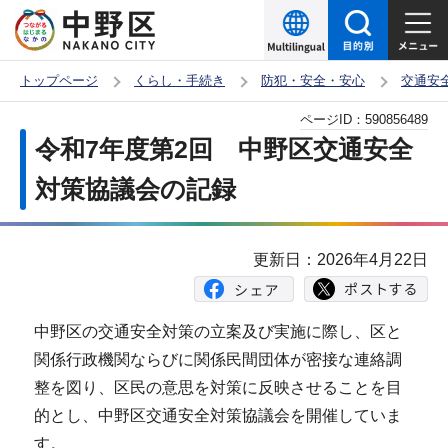
こ
の
ペ
トップページ
くらし・手続き
防犯・安全・安心
交通安
ー
本
ページID：
590856489
ジ
文
令和7年度第2回 中野区交通安全
の
こ
先
対策協議会の記録
こ
頭
か
で
ら
更新日：2026年4月22日
す
中野区の交通安全対策の立案及び実施に際し、区と
関係行政機関ならびに関係民間団体が密接な連絡調
整を図り、区民の意思を対策に反映させることを目
的とし、中野区交通安全対策協議会を開催していま
す。