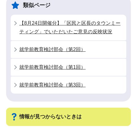
ゲ
ま
類似ページ
ー
で
シ
【8月24日開催分】「区民と区長のタウンミー
ョ
ティング」でいただいたご意見の反映状況
ン
こ
就学前教育検討部会（第2回）
こ
か
就学前教育検討部会（第1回）
ら
就学前教育検討部会（第3回）
情報が見つからないときは
サ