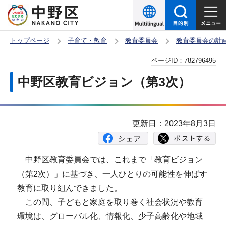
こ
の
ペ
トップページ
子育て・教育
教育委員会
教育委員会の計
ー
本
ページID：
782796495
ジ
文
の
中野区教育ビジョン（第3次）
こ
先
こ
頭
か
で
更新日：2023年8月3日
ら
す
中野区教育委員会では、これまで「教育ビジョン
（第2次）」に基づき、一人ひとりの可能性を伸ばす
教育に取り組んできました。
この間、子どもと家庭を取り巻く社会状況や教育
環境は、グローバル化、情報化、少子高齢化や地域