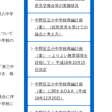
意見交換会等の実施状況
第八中学
中野区立小中学校再編計画
（案） （区民意見を受けての
について
論点と考え方）
小学校の
中野区立小中学校再編計画
（案） ～よりよい教育環境を
目指して～ 平成16年10月15
「第三中
日決定
づき、移
中野区立小中学校再編計画
（案） に関するQ＆A （平成
統合に伴
16年12月20日）
小学校に