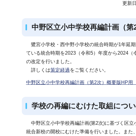
サ
更新日
ブ
ナ
中野区立小中学校再編計画（第
ビ
ゲ
ー
鷺宮小学校・西中野小学校の統合時期が1年延期
シ
ている統合時期を2023（令和5）年度から202
ョ
の改定を行いました。
ン
詳しくは
策定経過
をご覧ください。
こ
中野区立小中学校再編計画（第2次）概要版HP用（PD
こ
か
ら
学校の再編にむけた取組につ
中野区立小中学校再編計画(第2次)に基づく区
統合新校の開校にむけた準備を行いました。また