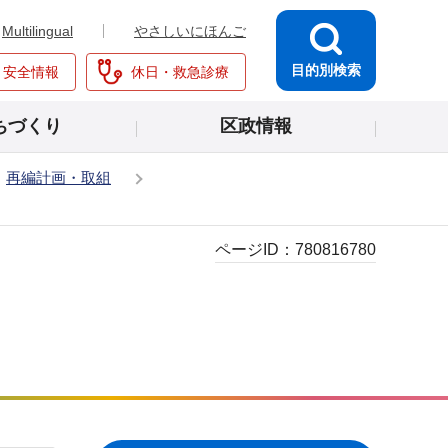
Multilingual
やさしいにほんご
目的別検索
・安全情報
休日・救急診療
ちづくり
区政情報
再編計画・取組
ページID：
780816780