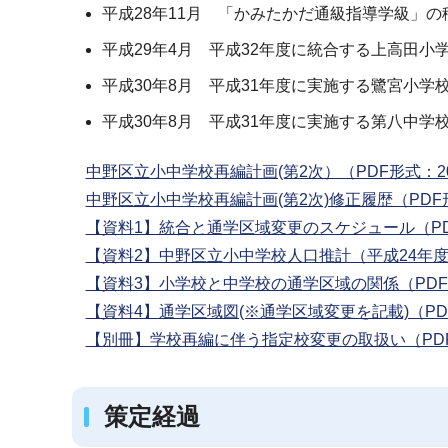
平成28年11月 「かみたかだ通級指導学級」
平成29年4月 平成32年度に統合する上高田
平成30年8月 平成31年度に実施する鷺宮小
平成30年8月 平成31年度に実施する第八中
中野区立小中学校再編計画(第2次）（PDF形式：20,
中野区立小中学校再編計画(第2次)修正履歴（PDF形式
【資料1】統合と通学区域変更のスケジュール（PD
【資料2】中野区立小中学校人口推計（平成24年度推
【資料3】小学校と中学校の通学区域の関係（PDF形
【資料4】通学区域図(※通学区域変更を記載)（PDF
【別冊】学校再編に伴う指定校変更の取扱い（PDF形
策定経過