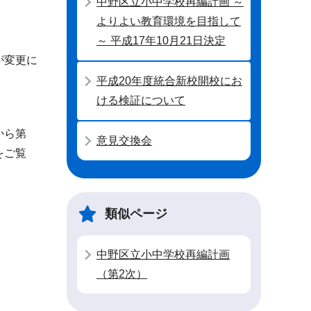
中野区立小中学校再編計画 ～
よりよい教育環境を目指して
～ 平成17年10月21日決定
が変更に
平成20年度統合新校開校にお
ける検証について
から第
意見交換会
をご覧
類似ページ
中野区立小中学校再編計画
（第2次）