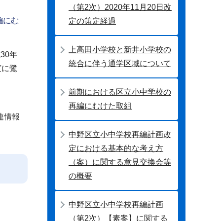
（第2次）2020年11月20日改
編にむ
定の策定経過
上高田小学校と新井小学校の
30年
統合に伴う通学区域について
度に鷺
前期における区立小中学校の
再編にむけた取組
連情報
中野区立小中学校再編計画改
定における基本的な考え方
（案）に関する意見交換会等
の概要
中野区立小中学校再編計画
（第2次）【素案】に関する