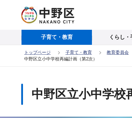
こ
の
ペ
ー
子育て・教育
くらし・
ジ
の
トップページ
子育て・教育
教育委員会
先
中野区立小中学校再編計画（第2次）
頭
で
本
す
文
こ
中野区立小中学校
こ
か
ら