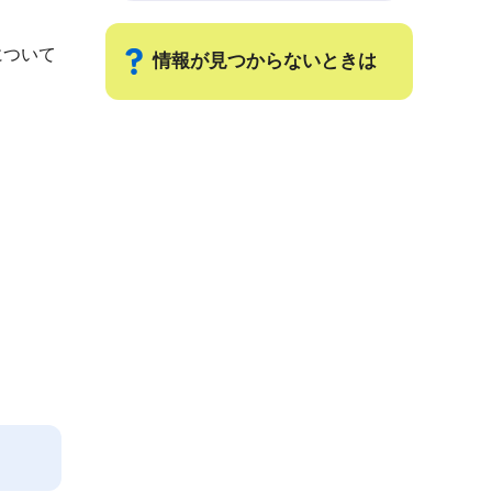
について
情報が見つからないときは
サ
ブ
ナ
ビ
ゲ
ー
シ
ョ
ン
こ
こ
ま