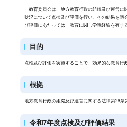
ブ
教育委員会は、地方教育行政の組織及び運営に関
ナ
状況について点検及び評価を行い、その結果を議
ビ
び評価にあたっては、教育に関し学識経験を有す
ゲ
ー
シ
目的
ョ
ン
点検及び評価を実施することで、効果的な教育行
こ
こ
か
根拠
ら
地方教育行政の組織及び運営に関する法律第26条
令和7年度点検及び評価結果