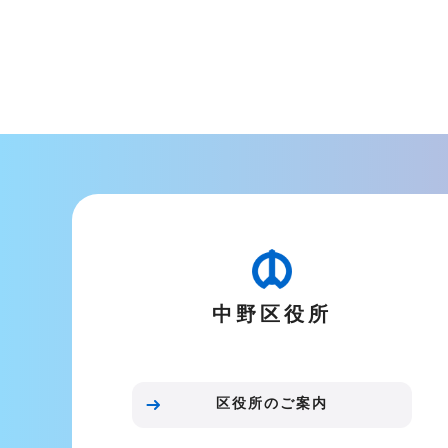
本
文
こ
こ
ま
で
中野区役所
区役所のご案内