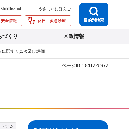
Multilingual
やさしいにほんご
目的別検索
・安全情報
休日・救急診療
ちづくり
区政情報
政に関する点検及び評価
ページID：
841226972