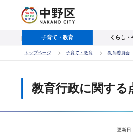
こ
の
ペ
ー
子育て・教育
くらし・
ジ
の
トップページ
子育て・教育
教育委員会
先
頭
本
で
文
す
こ
教育行政に関する
こ
か
ら
サ
更新日：