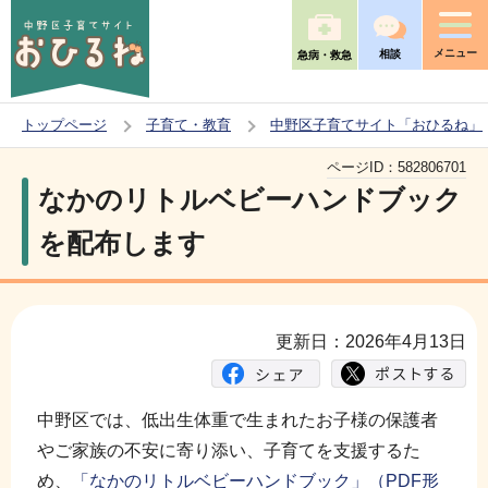
こ
の
メニュー
相談
急病・救急
ペ
ー
トップページ
子育て・教育
中野区子育てサイト「おひるね」
ジ
本
の
ページID：
582806701
文
なかのリトルベビーハンドブック
先
こ
頭
を配布します
こ
で
か
す
ら
更新日：2026年4月13日
中野区では、低出生体重で生まれたお子様の保護者
やご家族の不安に寄り添い、子育てを支援するた
め、
「なかのリトルベビーハンドブック」（PDF形