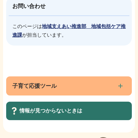
お問い合わせ
このページは
地域支えあい推進部 地域包括ケア推
進課
が担当しています。
本
サ
文
ブ
こ
ナ
子育て応援ツール
こ
ビ
ま
ゲ
で
情報が見つからないときは
ー
シ
ョ
サ
ン