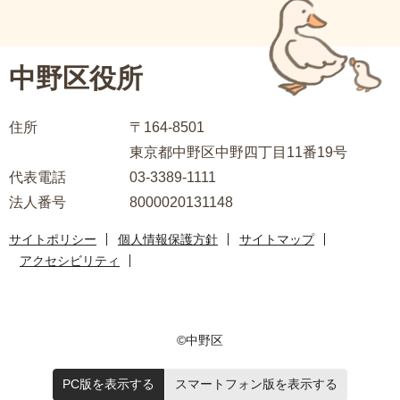
ブ
こ
ナ
こ
ビ
中野区役所
か
ゲ
ら
ー
住所
〒164-8501
シ
東京都中野区中野四丁目11番19号
ョ
代表電話
03-3389-1111
ン
法人番号
8000020131148
こ
こ
サイトポリシー
個人情報保護方針
サイトマップ
ま
アクセシビリティ
で
©中野区
PC版を表示する
スマートフォン版を表示する