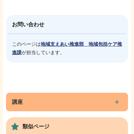
お問い合わせ
このページは
地域支えあい推進部 地域包括ケア推
進課
が担当しています。
本
サ
文
ブ
こ
ナ
講座
こ
ビ
ま
ゲ
で
類似ページ
ー