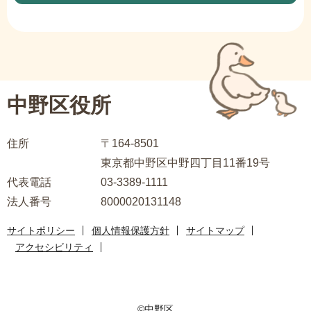
サ
ブ
ナ
ビ
中野区役所
ゲ
ー
住所
〒164-8501
シ
東京都中野区中野四丁目11番19号
ョ
代表電話
03-3389-1111
ン
法人番号
8000020131148
こ
こ
サイトポリシー
個人情報保護方針
サイトマップ
ま
アクセシビリティ
で
©中野区