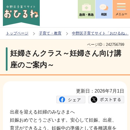
こ
の
メニュー
相談
急病・救急
ペ
ー
トップページ
子育て・教育
中野区子育てサイト「おひるね」
ジ
本
の
ページID：
242756799
文
妊婦さんクラス～妊婦さん向け講
先
こ
頭
座のご案内～
こ
で
か
す
ら
更新日：2026年7月1日
出産を迎える妊婦のみなさまへ
妊娠おめでとうございます。安心して妊娠、出産、
育児ができるよう、妊娠中の準備として各種講座を