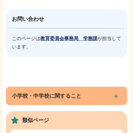
お問い合わせ
このページは
教育委員会事務局 学務課
が担当して
います。
本
サ
文
ブ
こ
ナ
小学校・中学校に関すること
こ
ビ
ま
ゲ
で
類似ページ
ー
シ