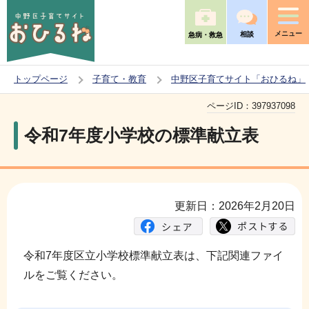
こ
の
メニュー
相談
急病・救急
ペ
ー
トップページ
子育て・教育
中野区子育てサイト「おひるね」
ジ
本
の
ページID：
397937098
文
先
令和7年度小学校の標準献立表
こ
頭
こ
で
か
す
ら
更新日：2026年2月20日
令和7年度区立小学校標準献立表は、下記関連ファイ
ルをご覧ください。