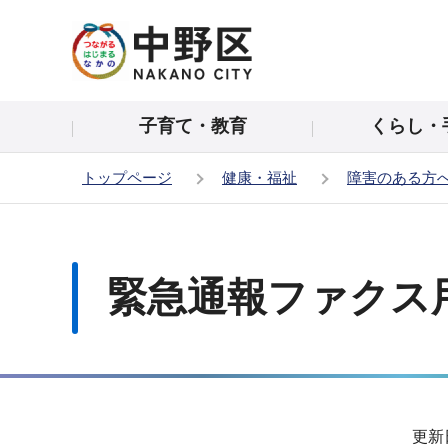
こ
の
ペ
ー
子育て・教育
くらし・
ジ
の
トップページ
健康・福祉
障害のある方
先
頭
本
で
文
す
こ
緊急通報ファクス
こ
か
ら
サ
更新