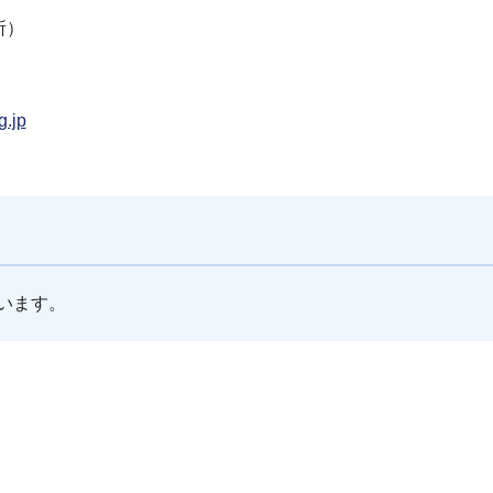
業所）
g.jp
います。