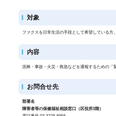
ブ
ナ
対象
ビ
ゲ
ー
ファクスを日常生活の手段として希望している方
シ
ョ
内容
ン
こ
泥棒・事故・火災・救急などを通報するための「
こ
か
ら
お問合せ先
部署名
障害者等の保健福祉相談窓口（区役所3階）
電話番号 03-3228-8956