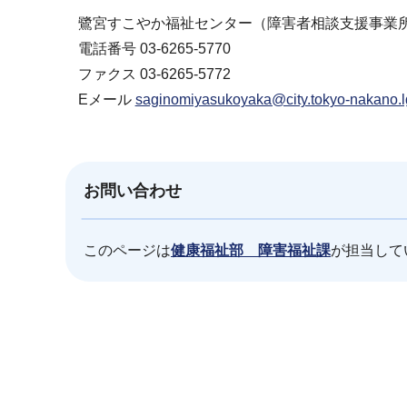
鷺宮すこやか福祉センター（障害者相談支援事
電話番号 03-6265-5770
ファクス 03-6265-5772
Eメール
saginomiyasukoyaka@city.tokyo-nakano.l
お問い合わせ
このページは
健康福祉部 障害福祉課
が担当して
本
文
こ
こ