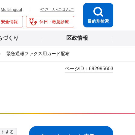
Multilingual
やさしいにほんご
目的別検索
・安全情報
休日・救急診療
ちづくり
区政情報
緊急通報ファクス用カード配布
ページID：
692995603