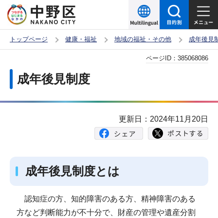
こ
の
ペ
トップページ
健康・福祉
地域の福祉・その他
成年後見
ー
本
ページID：
385068086
ジ
文
の
成年後見制度
こ
先
こ
頭
か
で
更新日：2024年11月20日
ら
す
成年後見制度とは
認知症の方、知的障害のある方、精神障害のある
方など判断能力が不十分で、財産の管理や遺産分割