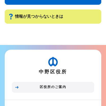
ナ
こ
ビ
こ
ゲ
ま
情報が見つからないときは
ー
で
シ
サ
ョ
ブ
ン
ナ
こ
ビ
こ
ゲ
か
ー
ら
中野区役所
シ
ョ
ン
区役所のご案内
こ
こ
ま