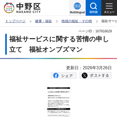
こ
の
ペ
トップページ
健康・福祉
地域の福祉・その他
福祉サー
ー
本
ページID：
167916629
ジ
文
福祉サービスに関する苦情の申し
の
こ
先
立て 福祉オンブズマン
こ
頭
か
で
ら
更新日：2026年3月26日
す