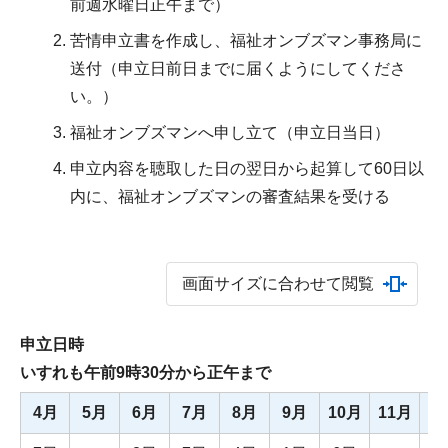
前週水曜日正午まで）
苦情申立書を作成し、福祉オンブズマン事務局に
送付（申立日前日までに届くようにしてくださ
い。）
福祉オンブズマンへ申し立て（申立日当日）
申立内容を聴取した日の翌日から起算して60日以
内に、福祉オンブズマンの審査結果を受ける
画面サイズに合わせて閲覧
申立日時
いすれも午前9時30分から正午まで
4月
5月
6月
7月
8月
9月
10月
11月
1