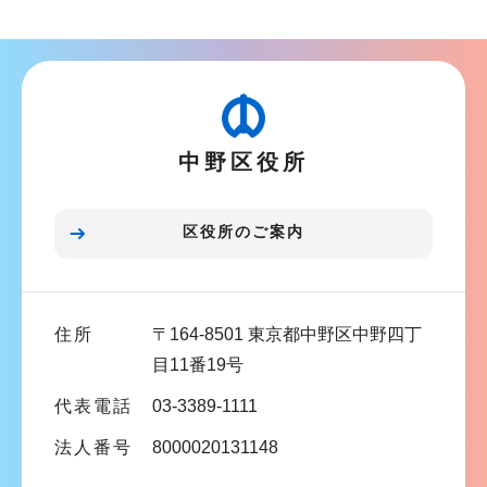
ン
ナ
こ
ビ
こ
ゲ
か
ー
ら
シ
中野区役所
ョ
ン
こ
区役所のご案内
こ
ま
で
住所
〒164-8501 東京都中野区中野四丁
目11番19号
代表電話
03-3389-1111
法人番号
8000020131148