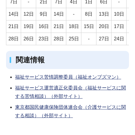
7日
-
2日
7日
4日
1日
6日
-
1
14日
12日
9日
14日
-
8日
13日
10日
8
21日
19日
16日
21日
18日
15日
20日
17日
1
28日
26日
23日
28日
25日
-
27日
24日
2
関連情報
福祉サービス苦情調整委員（福祉オンブズマン）
福祉サービス運営適正化委員会（福祉サービスに関
する苦情相談）（外部サイト）
東京都国民健康保険団体連合会（介護サービスに関
する相談）（外部サイト）