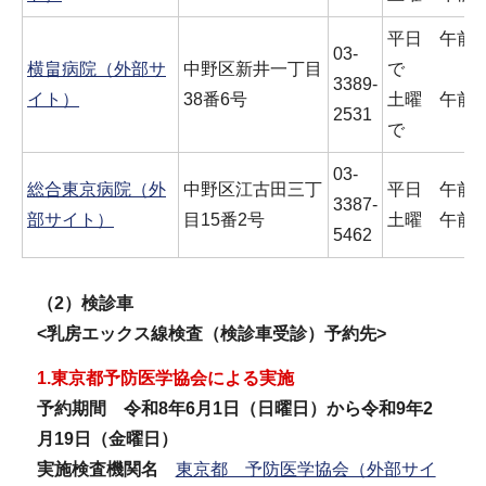
平日 午前8
03-
横畠病院（外部サ
中野区新井一丁目
で
3389-
イト）
38番6号
土曜 午前8
2531
で
03-
総合東京病院（外
中野区江古田三丁
平日 午前8
3387-
部サイト）
目15番2号
土曜 午前8
5462
（2）検診車
<乳房エックス線検査（検診車受診）予約先>
1.東京都予防医学協会による実施
予約期間 令和8年6月1日（日曜日）から令和9年2
月19日（金曜日）
実施検査機関名
東京都 予防医学協会（外部サイ