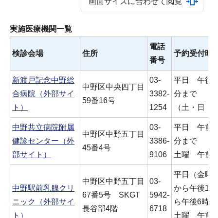
画面サイズに合わせて閲覧
実施医療機関一覧
電話
検診会場
住所
予約受付時
番号
新渡戸記念中野総
03-
平日 午後1
中野区中央四丁目
合病院（外部サイ
3382-
分まで
59番16号
ト）
1254
（土・日・
中野共立病院附属
03-
平日 午前8
中野区中野五丁目
健診センター（外
3386-
分まで
45番4号
部サイト）
9106
土曜 午前8
平日（金曜日
中野区中野五丁目
03-
中野駅前乳腺クリ
から午後1時
67番5号 SKGT
5942-
ニック（外部サイ
ら午後6時3
長谷部4階
6718
ト）
土曜 午前9