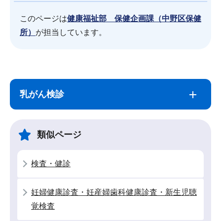
このページは
健康福祉部 保健企画課（中野区保健
所）
が担当しています。
サ
本
ブ
文
乳がん検診
ナ
こ
ビ
こ
ゲ
ま
類似ページ
ー
で
シ
検査・健診
ョ
ン
妊婦健康診査・妊産婦歯科健康診査・新生児聴
こ
覚検査
こ