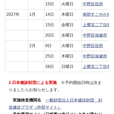
15日
火曜日
中野区役所
2027年
1月
14日
木曜日
南部すこやか福
15日
金曜日
上鷺宮二丁目集
20日
水曜日
中野区保健所
2月
9日
火曜日
中野区役所
25日
木曜日
中野区保健所
28日
日曜日
上鷺宮二丁目集
2.日本健診財団による実施
※予約開始日時は決ま
りましたらお知らせします。
実施検査機関名
一般財団法人日本健診財団 杉
並健診プラザ（外部サイト）