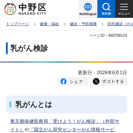
こ
の
ペ
トップページ
健康・福祉
健診・予防接種
区民健診（が
ー
本
ページID：
840708124
ジ
文
の
乳がん検診
こ
先
こ
頭
か
で
更新日：2026年6月1日
ら
す
乳がんとは
東京都保健医療局「受けよう！がん検診」（外部サ
イト）
や
「国立がん研究センターがん情報サービ