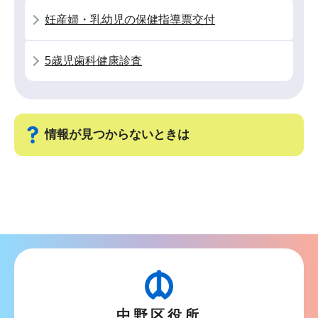
か
妊産婦・乳幼児の保健指導票交付
ら
5歳児歯科健康診査
情報が見つからないときは
サ
ブ
ナ
ビ
ゲ
ー
シ
中野区役所