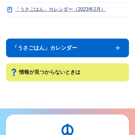
「うさごはん」カレンダー（2023年2月）
サ
本
ブ
文
ナ
こ
「うさごはん」カレンダー
ビ
こ
ゲ
ま
ー
で
情報が見つからないときは
シ
ョ
サ
ン
ブ
こ
ナ
こ
ビ
か
ゲ
ら
ー