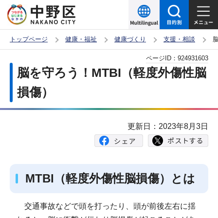
こ
の
ペ
トップページ
健康・福祉
健康づくり
支援・相談
ー
本
ページID：
924931603
ジ
文
脳を守ろう！MTBI（軽度外傷性脳
の
こ
先
損傷）
こ
頭
か
で
ら
更新日：2023年8月3日
す
MTBI（軽度外傷性脳損傷）とは
交通事故などで頭を打ったり、頭が前後左右に揺