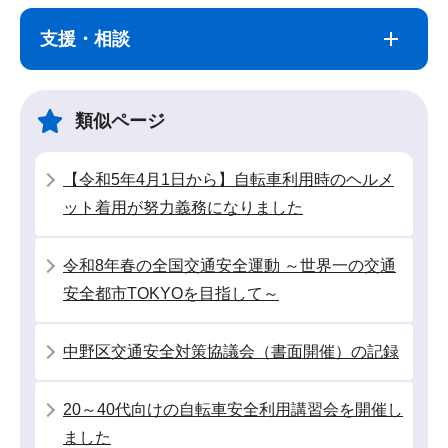
サ
本
ブ
文
支援・相談
ナ
こ
ビ
こ
ゲ
ま
類似ページ
ー
で
シ
【令和5年4月1日から】自転車利用時のヘルメ
ョ
ット着用が努力義務になりました
ン
こ
令和8年春の全国交通安全運動 ～世界一の交通
こ
安全都市TOKYOを目指して～
か
ら
中野区交通安全対策協議会（書面開催）の記録
20～40代向けの自転車安全利用講習会を開催し
ました