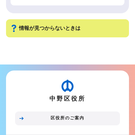
情報が見つからないときは
サ
ブ
ナ
ビ
ゲ
ー
中野区役所
シ
ョ
ン
区役所のご案内
こ
こ