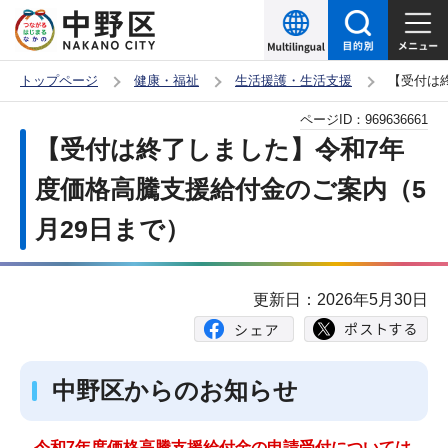
こ
の
ペ
トップページ
健康・福祉
生活援護・生活支援
【受付は
ー
本
ページID：
969636661
ジ
文
【受付は終了しました】令和7年
の
こ
先
度価格高騰支援給付金のご案内（5
こ
頭
月29日まで）
か
で
ら
す
更新日：2026年5月30日
中野区からのお知らせ
令和7年度価格高騰支援給付金の申請受付については