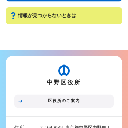
ビ
こ
ゲ
ま
情報が見つからないときは
ー
で
シ
サ
ョ
ブ
ン
ナ
こ
ビ
こ
ゲ
か
ー
ら
中野区役所
シ
ョ
ン
区役所のご案内
こ
こ
ま
住所
〒164-8501 東京都中野区中野四丁