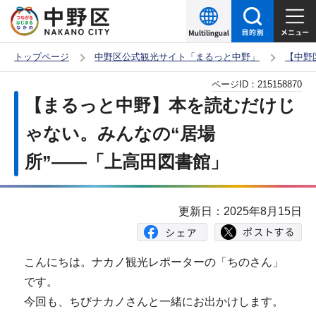
こ
の
ペ
トップページ
中野区公式観光サイト「まるっと中野」
【中野
ー
本
ページID：
215158870
ジ
文
【まるっと中野】本を読むだけじ
の
こ
先
ゃない。みんなの“居場
こ
頭
所”――「上高田図書館」
か
で
ら
す
更新日：2025年8月15日
こんにちは。ナカノ観光レポーターの「ちのさん」
です。
今回も、ちびナカノさんと一緒にお出かけします。