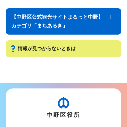
サ
本
ブ
文
【中野区公式観光サイトまるっと中野】
ナ
こ
カテゴリ「まちあるき」
ビ
こ
ゲ
ま
ー
で
情報が見つからないときは
シ
ョ
サ
ン
ブ
こ
ナ
こ
ビ
か
ゲ
ら
ー
中野区役所
シ
ョ