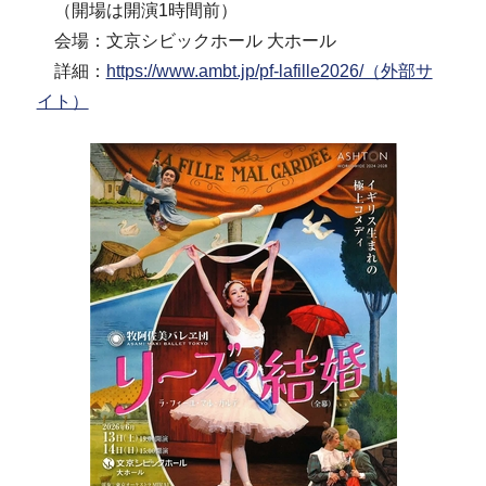
（開場は開演1時間前）
会場：文京シビックホール 大ホール
詳細：
https://www.ambt.jp/pf-lafille2026/（外部サ
イト）