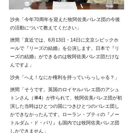
沙央「今年70周年を迎えた牧阿佐美バレヱ団の今後
の活動について教えてください」
挾間「直近では、6月13日・14日に文京シビックホ
ールで『リーズの結婚』を公演します。日本で『リ
ーズの結婚』ができるのは牧阿佐美バレヱ団だけな
んですよ」
沙央「へえ！なにか権利を持っていらっしゃる？」
挾間「そうです。英国のロイヤルバレエ団のアシュ
トンさん（
※4
）が作られて、牧阿佐美バレヱ団が初
演した当時はひとつの国につきひとつのバレエ団し
かできなかったんです。ローラン・プティの『ノー
トルダム・ド・パリ』も国内では牧阿佐美バレヱ団
しかできません」