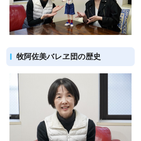
牧阿佐美バレヱ団の歴史