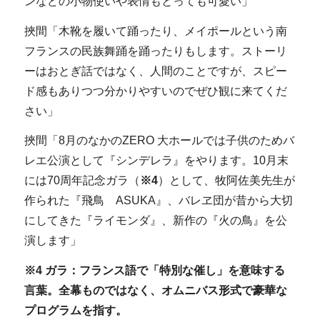
ンなどの小物使いや表情もとっても可愛い」
挾間「木靴を履いて踊ったり、メイポールという南
フランスの民族舞踊を踊ったりもします。ストーリ
ーはおとぎ話ではなく、人間のことですが、スピー
ド感もありつつ分かりやすいのでぜひ観に来てくだ
さい」
挾間「8月のなかのZERO 大ホールでは子供のためバ
レエ公演として『シンデレラ』をやります。10月末
には70周年記念ガラ（
※4
）として、牧阿佐美先生が
作られた『飛鳥 ASUKA』、バレヱ団が昔から大切
にしてきた『ライモンダ』、新作の『火の鳥』を公
演します」
※4 ガラ：フランス語で「特別な催し」を意味する
言葉。全幕ものではなく、オムニバス形式で豪華な
プログラムを指す。