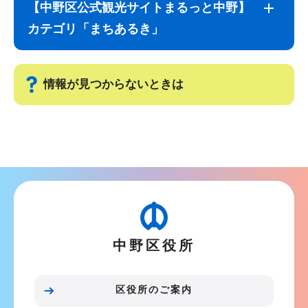
ブ
文
【中野区公式観光サイトまるっと中野】
ナ
こ
カテゴリ「まちあるき」
ビ
こ
ゲ
ま
ー
で
情報が見つからないときは
シ
ョ
サ
ン
ブ
こ
ナ
こ
ビ
か
ゲ
ら
ー
中野区役所
シ
ョ
ン
区役所のご案内
こ