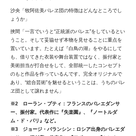
沙央「牧阿佐美バレヱ団の特徴はどんなところでし
ょうか」
挾間「一言でいうと“正統派のバレエ”をしているとい
うこと。そして妥協せず本物を見せることに重点を
置いています。たとえば『白鳥の湖』をやるにして
も、借りてきた衣装や舞台装置ではなく、振付家と
美術担当が打合せをして、全部統一したコンセプト
のもと作品を作っているんです。完全オリジナルで
あり、“総合芸術”を魅せるということは、うちのバレ
ヱ団として譲れません」
※2 ローラン・プティ：フランスのバレエダンサ
ー、振付家。代表作に『失楽園』、『ノートルダ
ム・ド・パリ』など。
※3 ジョージ・バランシン：ロシア出身のバレエダ