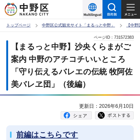
こ
の
ペ
トップページ
中野区公式観光サイト「まるっと中野」
【中野
ー
本
ページID：
731572383
ジ
文
【まるっと中野】沙央くらまがご
の
こ
先
案内 中野のアチコチいいところ
こ
頭
「守り伝えるバレエの伝統 牧阿佐
か
で
ら
美バレヱ団」（後編）
す
更新日：2026年6月10日
前編はこちらです