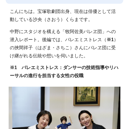
こんにちは。宝塚歌劇団出身、現在は俳優として活
動している沙央（さおう）くらまです。
中野にスタジオを構える「牧阿佐美バレヱ団」への
潜入レポート。後編では、バレエミストレス（
※1
）
の挾間祥子（はざま・さちこ）さんにバレヱ団に受
け継がれる伝統や想いを伺いました。
※1 バレエミストレス：ダンサーの技術指導やリハ
ーサルの進行を担当する女性の役職