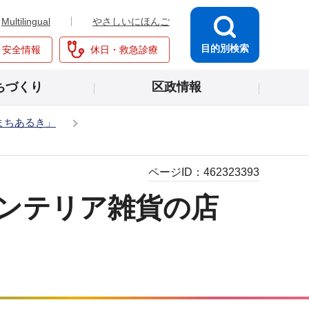
Multilingual
やさしいにほんご
目的別検索
・安全情報
休日・救急診療
ちづくり
区政情報
まちあるき」
ページID：
462323393
インテリア雑貨の店