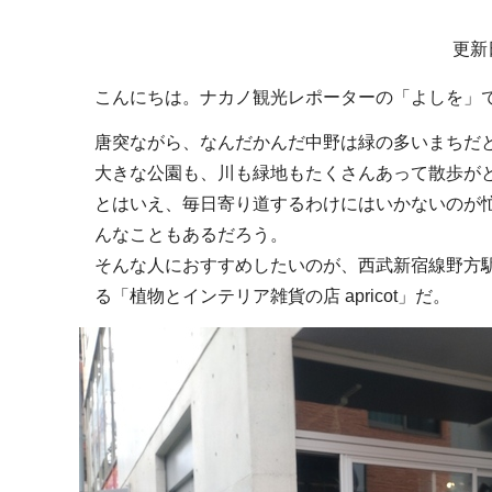
サ
更新
ブ
こんにちは。ナカノ観光レポーターの「よしを」
ナ
ビ
唐突ながら、なんだかんだ中野は緑の多いまちだ
ゲ
大きな公園も、川も緑地もたくさんあって散歩が
ー
とはいえ、毎日寄り道するわけにはいかないのが
シ
んなこともあるだろう。
ョ
そんな人におすすめしたいのが、西武新宿線野方
ン
る「植物とインテリア雑貨の店 apricot」だ。
こ
こ
か
ら