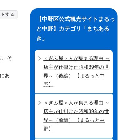
【中野区公式観光サイトまるっ
と中野】カテゴリ「まちある
き」
る、そ
＜ぎふ屋＞人が集まる理由 ～
店主が仕掛けた昭和39年の世
にあ
界～（後編） 【まるっと中
野】
＜ぎふ屋＞人が集まる理由 ～
店主が仕掛けた昭和39年の世
界～（前編） 【まるっと中
野】