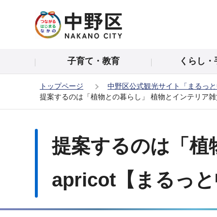
こ
の
ペ
ー
子育て・教育
くらし・
ジ
の
トップページ
中野区公式観光サイト「まるっと
先
提案するのは「植物との暮らし」 植物とインテリア雑貨の
頭
で
本
す
文
提案するのは「植
こ
こ
か
apricot【まるっ
ら