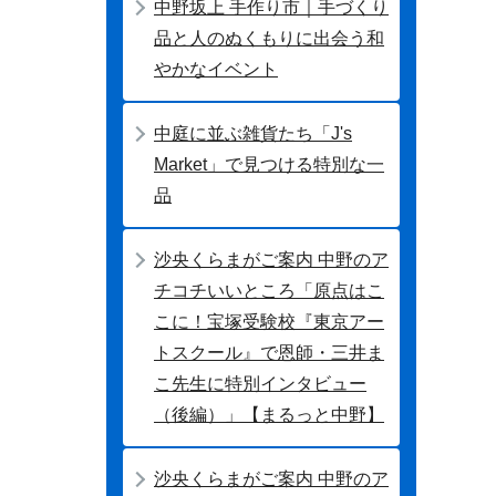
中野坂上 手作り市｜手づくり
品と人のぬくもりに出会う和
やかなイベント
中庭に並ぶ雑貨たち「J's
Market」で見つける特別な一
品
沙央くらまがご案内 中野のア
チコチいいところ「原点はこ
こに！宝塚受験校『東京アー
トスクール』で恩師・三井ま
こ先生に特別インタビュー
（後編）」【まるっと中野】
沙央くらまがご案内 中野のア