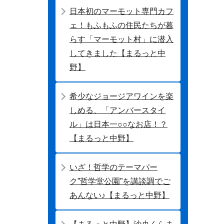
日本初のマーモット専門カフ
ェ！もふもふの住民たちが暮
らす「マーモット村」に潜入
してきました【まるっと中
野】
希少なジョージアワインを楽
しめる、「アンバースタイ
ル」は日本一○○なお店！？
【まるっと中野】
いざ！哲学のテーマパー
ク”哲学堂公園”を講談調でご
あんない♪【まるっと中野】