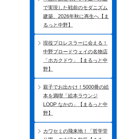
で実現した戦前のモダニズム
建築、2026年秋に再生へ【ま
るっと中野】
現役プロレスラーに会える！
中野ブロードウェイの名物店
「ホカクドウ」【まるっと中
野】
親子でお出かけ！5000冊の絵
本を満喫「絵本ラウンジ
LOOP なかの」【まるっと中
野】
カワセミの飛来地！「哲学堂