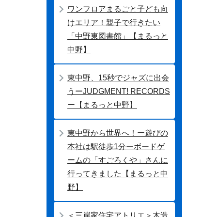
ワンフロアまるごと子ども向
けエリア！親子で行きたい
「中野東図書館」【まるっと
中野】
東中野、15秒でジャズに出会
うーJUDGMENT! RECORDS
ー【まるっと中野】
東中野から世界へ！ー遊びの
本社は駅徒歩1分ーボードゲ
ームの「すごろくや」さんに
行ってきました【まるっと中
野】
＜三岸家住宅アトリエ＞木造