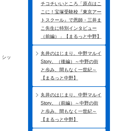
チコチいいところ「原点はこ
こに！宝塚受験校『東京アー
トスクール』で恩師・三井ま
こ先生に特別インタビュー
（前編）」【まるっと中野】
丸井のはじまり。中野マルイ
、シッ
Story。（後編）～中野の街
と歩み、間もなく一世紀～
【まるっと中野】
丸井のはじまり。中野マルイ
Story。（前編）～中野の街
と歩み、間もなく一世紀～
【まるっと中野】